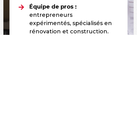
Équipe de pros :

entrepreneurs
expérimentés, spécialisés en
rénovation et construction.
Travail sécurisé :
Travaux de

rénovation réalisés selon des
normes de qualité et de
sécurité rigoureuses.
Durée des travaux réduite :

vos rénovations sont
réalisées rapidement pour
que vous profitiez de votre
maison sans que le projet
s’éternise.