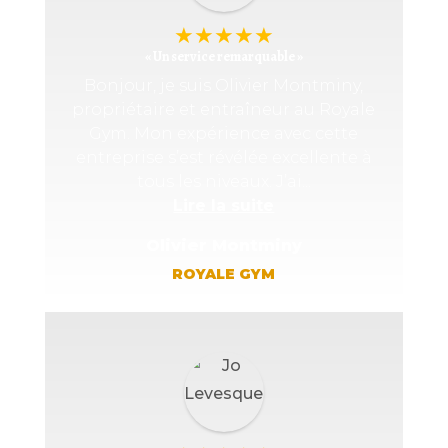
★
★
★
★
★
« Un service remarquable »
Bonjour, je suis Olivier Montminy,
propriétaire et entraîneur au Royale
Gym. Mon expérience avec cette
entreprise s’est révélée excellente à
tous les niveaux. J’ai...
Lire la suite
Olivier Montminy
ROYALE GYM