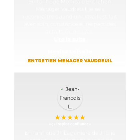
En tant que Monica d’Entretien
Ménager Vaudreuil, je sais
reconnaître quand un travail est fait
avec soin, constance et respect des
détails. Ce que j’ai...
Lire la suite
Monica Loiselle
ENTRETIEN MENAGER VAUDREUIL
★
★
★
★
★
« ça inspire confiance »
En tant que JF Laganière de JFL, je