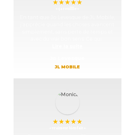
★
★
★
★
★
« ça roulllle »
En tant que Jo Levesque de JL Mobile,
j’apprécie quand les choses avancent
simplement, sans perte de temps et
avec du vrai bon sens. Ce qui...
Lire la suite
Jo Levesque
JL MOBILE
★
★
★
★
★
« vraiment bien fait »