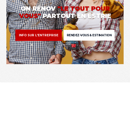
ON RÉNOV
"LE TOUT POUR
VOUS"
PARTOUT EN ESTRIE
INFO SUR L'ENTREPRISE
RENDEZ-VOUS & ESTIMATION