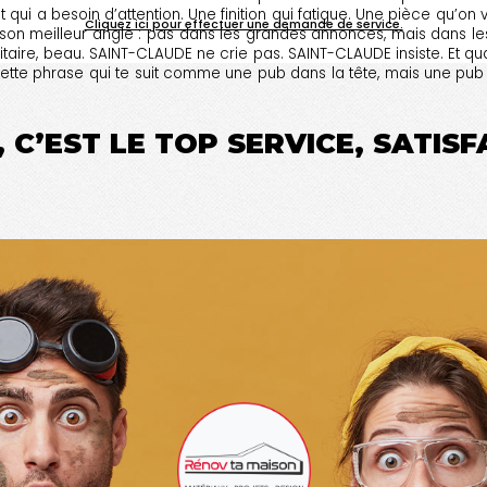
 qui a besoin d’attention. Une finition qui fatigue. Une pièce qu’on
Cliquez ici pour effectuer une demande de service.
 son meilleur angle : pas dans les grandes annonces, mais dans les 
ritaire, beau. SAINT-CLAUDE ne crie pas. SAINT-CLAUDE insiste. Et q
tte phrase qui te suit comme une pub dans la tête, mais une pub q
 C’EST LE TOP SERVICE, SATIS