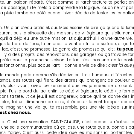
te, un balcon réparé. C’est comme si l’architecture te parlait en
ste de passage, tu te mets à comprendre la logique. Ici, on ne vit pa
a pluie tombe de côté, quand l’hiver décide de tester les fondation
. Un plan d’eau artificiel, oui. Mais essaie de dire ça quand la lumi
i courent, puis la silhouette des maisons de villégiature qui s’allu
qu’il a déjà eu une autre mission. Et aujourd’hui, il a une autre vi
es le bord de l’eau, tu entends le vent qui frise la surface, et ça 
du lac, c’est une promesse. Le genre de promesse qui dit :
tu peux 
Il y a des projets, des rénovations, des garages où ça travaille tard
 prête pour la prochaine saison. Le lac n’est pas une carte post
s fonctionnel, plus accueillant. Il donne envie de dire :
c’est ici que 
ut le monde parle comme s’ils décrivaient trois humeurs différente
hamps, des routes qui filent, des arbres qui changent de couleur
erré, plus vivant, avec ce sentiment que les journées se croisent,
e. Puis le bord du lac, enfin. Le côté villégiature, le côté « je ferme
 ta tête. Et ce jeu, il est dangereux, parce qu’il te donne des imag
 chialer; toi, un dimanche de pluie, à écouter le vent frapper do
 imaginer une vie qui te ressemble, pas une vie idéale sur Inst
est chez nous.
ie. C’est une sensation. SAINT-CLAUDE, c’est quand tu réalises 
 une salle communautaire où ça jase, une route que tu connais par c
ens t’aider
. C’est aussi cette idée que les maisons ici portent les s