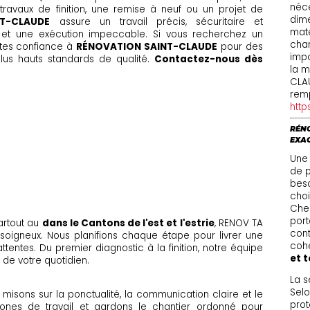
néce
 travaux de finition, une remise à neuf ou un projet de
dime
T-CLAUDE
assure un travail précis, sécuritaire et
maté
 et une exécution impeccable. Si vous recherchez un
chan
aites confiance à
RÉNOVATION SAINT-CLAUDE
pour des
impo
 plus hauts standards de qualité.
Contactez-nous dès
la m
CLA
remp
http
RÉNO
EXA
Une
de p
beso
choi
Chez
port
artout au
dans le Cantons de l'est et l'estrie
, RENOV TA
cont
 soigneux. Nous planifions chaque étape pour livrer une
cohé
tentes. Du premier diagnostic à la finition, notre équipe
et t
 de votre quotidien.
La s
Selo
ous misons sur la ponctualité, la communication claire et le
prot
ones de travail et gardons le chantier ordonné pour