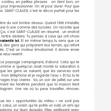
 continu, en petites phrases :
on tient bon
,
on
s pour impressionner. On vit pour durer. Pour que
s. SAINT-CLAUDE, c’est le décor parfait pour les
ère du soir tombe dessus. Quand l’été s’installe,
ment une à une comme des lucioles. On raconte que
e. Ça, c’est SAINT-CLAUDE en résumé : un endroit
te rentre dedans. Tu penses à ceux qui ont choisi
ralentir ici
. Et en même temps, tu sens que ce
, des gens qui préparent leur terrain, qui refont
ale. C’est un moteur émotionnel. Il donne envie
je veux revenir
.
s. Le paysage campagnard, d’abord. Celui qui te
 comme si quelqu’un avait monté la saturation à
 que les gens se saluent, que les services sont
 mon téléphone et je regarde l’eau ». Et toi, tu te
es trop claires : toi, un soir de juillet, sur une
ucement les fenêtres pendant que la maison tient
agram. Une vie où tu peux travailler, rénover,
que les « opportunités du milieu » ne sont pas
œur, un voisin qui te prête un outil, un ami qui
aisons sur leurs épaules. Elles vieillissent avec