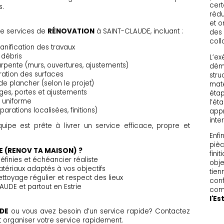
cert
s.
rédu
et o
e services de
RÉNOVATION
à SAINT-CLAUDE, incluant :
des
coll
anification des travaux
 débris
L’ex
ente (murs, ouvertures, ajustements)
démo
aration des surfaces
stru
e plancher (selon le projet)
maté
ages, portes et ajustements
étap
u uniforme
l’ét
parations localisées, finitions)
appr
inte
quipe est prête à livrer un service efficace, propre et
Enfi
pièc
E (RENOV TA MAISON) ?
fini
éfinies et échéancier réaliste
obje
atériaux adaptés à vos objectifs
tien
ttoyage régulier et respect des lieux
conf
AUDE et partout en Estrie
com
l'Es
DE
ou vous avez besoin d’un service rapide? Contactez
 organiser votre service rapidement.