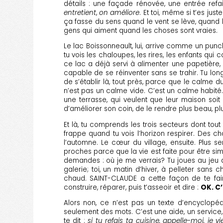
détails : une façade rénovée, une entrée refai
entretient
,
on améliore
. Et toi, même si t’es ju
ça fasse du sens quand le vent se lève, quand l
gens qui aiment quand les choses sont vraies.
Le lac Boissonneault, lui, arrive comme un punch
tu vois les chaloupes, les rires, les enfants qu
ce lac a déjà servi à alimenter une papetière, 
capable de se réinventer sans se trahir. Tu long
de s’établir là, tout près, parce que le calme 
n’est pas un calme vide. C’est un calme habité. 
une terrasse, qui veulent que leur maison soit
d’améliorer son coin, de le rendre plus beau, plu
Et là, tu comprends les trois secteurs dont to
frappe quand tu vois l’horizon respirer. Des c
l’automne. Le cœur du village, ensuite. Plus s
proches parce que la vie est faite pour être simpl
demandes : où je me verrais? Tu joues au jeu dans
galerie; toi, un matin d’hiver, à pelleter sans
chaud. SAINT-CLAUDE a cette façon de te faire
construire, réparer, puis t’asseoir et dire :
OK. C’
Alors non, ce n’est pas un texte d’encyclopéd
seulement des mots. C’est une aide, un service,
te dit :
si tu refais ta cuisine, appelle-moi, je vi