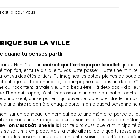
st là pour vous !
RIQUE SUR LA VILLE
pe quand tu penses partir
carte? Non. C’est un
endroit qui t’attrape par le collet
quand tu 
afé trop fort, et tu te dis que tu vas juste passer… juste une minut
 qui ont vu des étés entiers. Tu imagines les bottes pleines de boue
e chauffage est trop chaud. Ici, la campagne n’est pas un décor. C’
e qui racontent la vraie vie. On a beau être « à deux pas » d’aill
du.
Et ce qui frappe, c’est l’impression d’un cœur qui bat au centre
econnaissent, qui se parlent, qui savent encore prendre le temps
l y a une histoire derrière chaque porte, même quand personne ne t
n nom sur un panneau. Un nom qui porte une mémoire, parce qu’ic
familles canadiennes-françaises qui se sont installées avec ce méla
ute :
on s’est bâti une vie ici
. On te dira aussi que la municipalité
s se sont mis en place. Mais la vraie affaire, celle que tu ressens 
de, les besoins qui se discutent entre voisins, la fierté de se débr