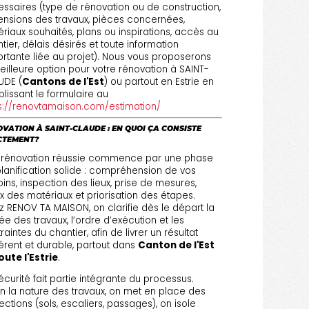
ssaires (type de rénovation ou de construction,
nsions des travaux, pièces concernées,
riaux souhaités, plans ou inspirations, accès au
tier, délais désirés et toute information
rtante liée au projet). Nous vous proposerons
eilleure option pour votre rénovation à SAINT-
UDE (
Cantons de l'Est
) ou partout en Estrie en
lissant le formulaire au
s://renovtamaison.com/estimation/
VATION À SAINT-CLAUDE : EN QUOI ÇA CONSISTE
CTEMENT?
 rénovation réussie commence par une phase
lanification solide : compréhension de vos
ins, inspection des lieux, prise de mesures,
x des matériaux et priorisation des étapes.
 RENOV TA MAISON, on clarifie dès le départ la
ée des travaux, l’ordre d’exécution et les
raintes du chantier, afin de livrer un résultat
rent et durable, partout dans
Canton de l'Est
oute l'Estrie
.
écurité fait partie intégrante du processus.
n la nature des travaux, on met en place des
ections (sols, escaliers, passages), on isole