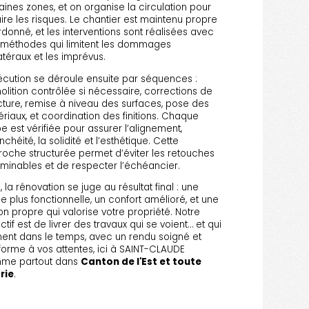
aines zones, et on organise la circulation pour
ire les risques. Le chantier est maintenu propre
rdonné, et les interventions sont réalisées avec
 méthodes qui limitent les dommages
atéraux et les imprévus.
écution se déroule ensuite par séquences :
lition contrôlée si nécessaire, corrections de
cture, remise à niveau des surfaces, pose des
riaux, et coordination des finitions. Chaque
e est vérifiée pour assurer l’alignement,
anchéité, la solidité et l’esthétique. Cette
oche structurée permet d’éviter les retouches
rminables et de respecter l’échéancier.
n, la rénovation se juge au résultat final : une
e plus fonctionnelle, un confort amélioré, et une
tion propre qui valorise votre propriété. Notre
ctif est de livrer des travaux qui se voient… et qui
nent dans le temps, avec un rendu soigné et
orme à vos attentes, ici à SAINT-CLAUDE
me partout dans
Canton de l'Est et toute
trie
.