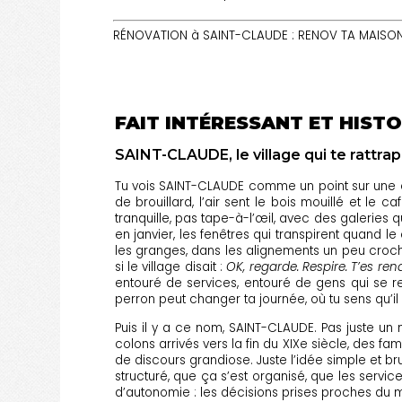
RÉNOVATION à SAINT-CLAUDE : RENOV TA MAISON e
FAIT INTÉRESSANT ET HISTO
SAINT-CLAUDE, le village qui te rattra
Tu vois SAINT-CLAUDE comme un point sur une 
de brouillard, l’air sent le bois mouillé et le c
tranquille, pas tape-à-l’œil, avec des galeries
en janvier, les fenêtres qui transpirent quand l
les granges, dans les alignements un peu croch
si le village disait :
OK, regarde. Respire. T’es ren
entouré de services, entouré de gens qui se r
perron peut changer ta journée, où tu sens qu’i
Puis il y a ce nom, SAINT-CLAUDE. Pas juste u
colons arrivés vers la fin du XIXe siècle, des 
de discours grandiose. Juste l’idée simple et br
structuré, que ça s’est organisé, que les service
d’autonomie : les décisions prises proches du mon