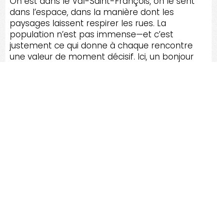
On est dans le Val-Saint-François, on le sent
dans l’espace, dans la manière dont les
paysages laissent respirer les rues. La
population n’est pas immense—et c’est
justement ce qui donne à chaque rencontre
une valeur de moment décisif. Ici, un bonjour
peut devenir une conversation; une
conversation peut devenir une entraide; et
l’entraide, un ciment qui tient mieux que
n’importe quel mortier.
Alors quand on parle de
MELBOURNE (CANTON
DE)
, je ne vous parle pas d’un décor figé : je
vous parle d’un match qui se joue sur plusieurs
saisons, avec des périodes de calme et des
pointes d’intensité. Les maisons de brique
rouge du XIXe siècle, les toits d’ardoise, les
églises qui gardent le cap, le parc qui
rassemble, le musée qui conserve—tout ça
forme une équipe complète, un alignement