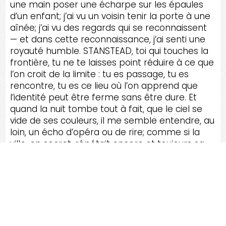
une main poser une écharpe sur les épaules
d’un enfant; j’ai vu un voisin tenir la porte à une
aînée; j’ai vu des regards qui se reconnaissent
— et dans cette reconnaissance, j’ai senti une
royauté humble. STANSTEAD, toi qui touches la
frontière, tu ne te laisses point réduire à ce que
l’on croit de la limite : tu es passage, tu es
rencontre, tu es ce lieu où l’on apprend que
l’identité peut être ferme sans être dure. Et
quand la nuit tombe tout à fait, que le ciel se
vide de ses couleurs, il me semble entendre, au
loin, un écho d’opéra ou de rire; comme si la
ville, en secret, répétait encore et toujours sa
plus belle réplique :
la vie dépasse les lignes
.
RÉNOV
TA MAISON, C'EST LE
TOP SERVICE, SATISFACTION
GARANTIE !
Faites une Demande de service