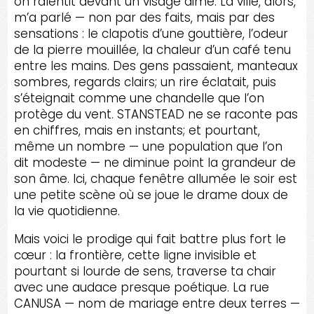
on ralentit devant un visage aimé. La ville, alors,
m’a parlé — non par des faits, mais par des
sensations : le clapotis d’une gouttière, l’odeur
de la pierre mouillée, la chaleur d’un café tenu
entre les mains. Des gens passaient, manteaux
sombres, regards clairs; un rire éclatait, puis
s’éteignait comme une chandelle que l’on
protège du vent. STANSTEAD ne se raconte pas
en chiffres, mais en instants; et pourtant,
même un nombre — une population que l’on
dit modeste — ne diminue point la grandeur de
son âme. Ici, chaque fenêtre allumée le soir est
une petite scène où se joue le drame doux de
la vie quotidienne.
Mais voici le prodige qui fait battre plus fort le
cœur : la frontière, cette ligne invisible et
pourtant si lourde de sens, traverse ta chair
avec une audace presque poétique. La rue
CANUSA — nom de mariage entre deux terres —