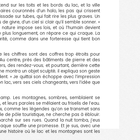
d sur les toits et les bords du lac, et la ville
aires couronnés d’un halo, les pas qui crissent
ade sur tubes, qui fait rire les plus graves. Un
givre, d’un ciel si clair qu’il semble sonner. «
la nature impose ses lois, et où l’humain devient
lue plus longuement, on répare ce qui craque. La
arité, comme dans une forteresse qui tient bon
les chiffres sont des coffres trop étroits pour
 Au centre, près des bâtiments de pierre et des
rs, des rendez-vous; et pourtant, derrière cette
me montra un objet sculpté; il expliqua son geste
ordent. » Je quittai son échoppe avec l’impression
ac, vers ses ciels changeants, vers l’idée que
e camp. Les montagnes, sombres, semblaient se
t leurs paroles se mêlaient au friselis de l’eau.
eux, comme les légendes qu’on se transmet sans
ôle de pôle touristique, ne cherche pas à éblouir:
t marché sur ses rues. Quand la nuit tomba, j’eus
aque souffle une promesse. Et je sus, avec une
ne histoire où le lac et les montagnes sont les