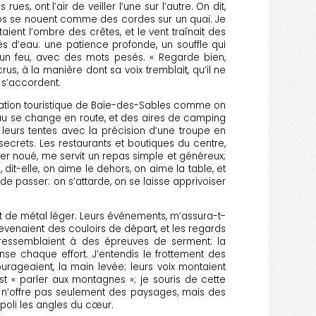
s, ont l’air de veiller l’une sur l’autre. On dit,
os se nouent comme des cordes sur un quai. Je
taient l’ombre des crêtes, et le vent traînait des
s d’eau: une patience profonde, un souffle qui
’un feu, avec des mots pesés. « Regarde bien,
crus, à la manière dont sa voix tremblait, qu’il ne
 s’accordent.
 la Station touristique de Baie-des-Sables comme on
’eau se change en route, et des aires de camping
r leurs tentes avec la précision d’une troupe en
secrets. Les restaurants et boutiques du centre,
er noué, me servit un repas simple et généreux;
, dit-elle, on aime le dehors, on aime la table, et
de passer: on s’attarde, on se laisse apprivoiser
nt de métal léger. Leurs événements, m’assura-t-
, devenaient des couloirs de départ, et les regards
 ressemblaient à des épreuves de serment: la
se chaque effort. J’entendis le frottement des
courageaient, la main levée; leurs voix montaient
t « parler aux montagnes »; je souris de cette
C n’offre pas seulement des paysages, mais des
 poli les angles du cœur.