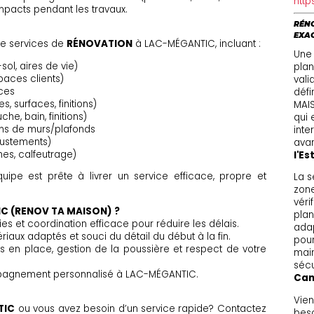
http
impacts pendant les travaux.
RÉNO
EXA
e services de
RÉNOVATION
à LAC-MÉGANTIC, incluant :
Une
sol, aires de vie)
plan
aces clients)
vali
aces
défi
 surfaces, finitions)
MAIS
e, bain, finitions)
qui 
ions de murs/plafonds
inte
ajustements)
avan
ches, calfeutrage)
l'Es
quipe est prête à livrer un service efficace, propre et
La s
zone
véri
C (RENOV TA MAISON) ?
plan
es et coordination efficace pour réduire les délais.
ada
riaux adaptés et souci du détail du début à la fin.
pour
s en place, gestion de la poussière et respect de votre
main
sécu
mpagnement personnalisé à LAC-MÉGANTIC.
Cant
Vien
TIC
ou vous avez besoin d’un service rapide? Contactez
beso