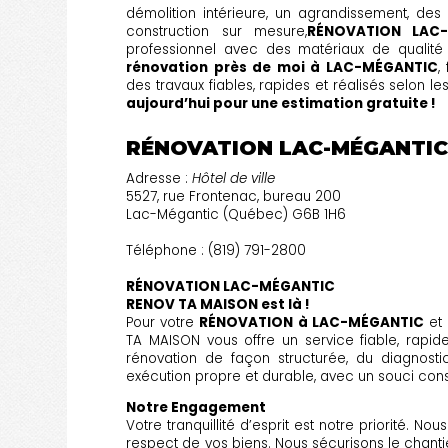
démolition intérieure, un agrandissement, des
construction sur mesure,
RÉNOVATION LAC
professionnel avec des matériaux de qualité
rénovation près de moi à LAC-MÉGANTIC
,
des travaux fiables, rapides et réalisés selon l
aujourd’hui pour une estimation gratuite !
RÉNOVATION LAC-MÉGANTI
Adresse :
Hôtel de ville
5527, rue Frontenac, bureau 200
Lac-Mégantic (Québec) G6B 1H6
Téléphone : (819) 791-2800
RÉNOVATION LAC-MÉGANTIC
RENOV TA MAISON est là !
Pour votre
RÉNOVATION à LAC-MÉGANTIC
et 
TA MAISON vous offre un service fiable, rapi
rénovation de façon structurée, du diagnostic 
exécution propre et durable, avec un souci cons
Notre Engagement
Votre tranquillité d’esprit est notre priorité. N
respect de vos biens. Nous sécurisons le chanti