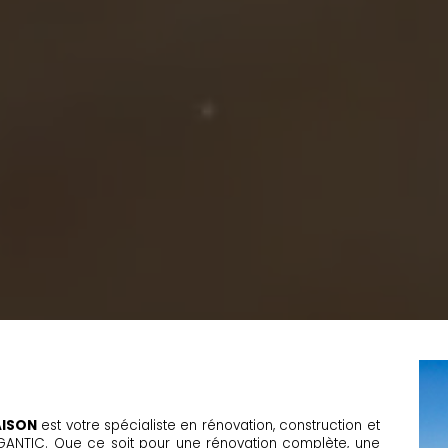
C
AISON
est votre spécialiste en rénovation, construction et
GANTIC. Que ce soit pour une rénovation complète, une