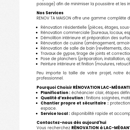
passage) afin de minimiser la poussière et les 
Nos Services
RENOV TA MAISON offre une gamme complète d
Rénovation résidentielle (pièces, étages, sous-
Rénovation commerciale (bureaux, locaux, esp
Démolition intérieure et préparation des surf
Rénovation de cuisine (aménagement, armoires,
Rénovation de salle de bain (revêtements, douch
Travaux de gypse, tirage de joints et correct
Pose de planchers (préparation, installation, 
Peinture intérieure et finition (moulures, retou
Peu importe la taille de votre projet, notre é
professionnel.
Pourquoi Choisir RÉNOVATION LAC-MÉGANTI
Planification :
échéancier clair, étapes défini
Qualité d’exécution :
finitions soignées, maté
Chantier propre et sécuritaire :
protection
espace.
Service local :
disponibilité rapide et acco
Contactez-nous dès aujourd'hui
Vous recherchez
RÉNOVATION à LAC-MÉGAN