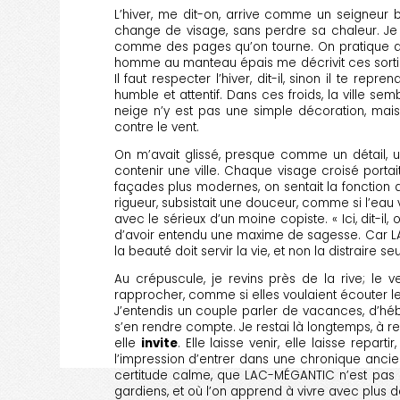
L’hiver, me dit-on, arrive comme un seigneur bl
change de visage, sans perdre sa chaleur. Je l
comme des pages qu’on tourne. On pratique alors
homme au manteau épais me décrivit ces sorties 
Il faut respecter l’hiver, dit-il, sinon il te r
humble et attentif. Dans ces froids, la ville s
neige n’y est pas une simple décoration, ma
contre le vent.
On m’avait glissé, presque comme un détail, un
contenir une ville. Chaque visage croisé porta
façades plus modernes, on sentait la fonction a
rigueur, subsistait une douceur, comme si l’eau 
avec le sérieux d’un moine copiste. « Ici, dit-il
d’avoir entendu une maxime de sagesse. Car LA
la beauté doit servir la vie, et non la distraire s
Au crépuscule, je revins près de la rive; le
rapprocher, comme si elles voulaient écouter les
J’entendis un couple parler de vacances, d’hé
s’en rendre compte. Je restai là longtemps, à reg
elle
invite
. Elle laisse venir, elle laisse repa
l’impression d’entrer dans une chronique anci
certitude calme, que LAC-MÉGANTIC n’est pas se
gardiens, et où l’on apprend à vivre avec plus 