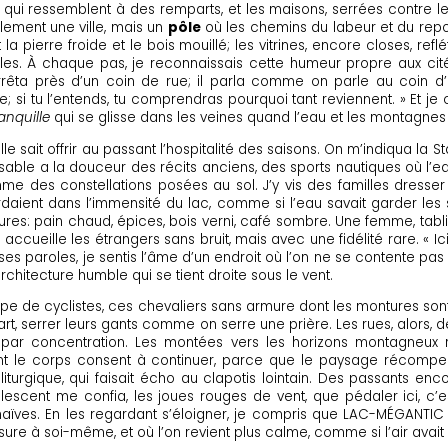
qui ressemblent à des remparts, et les maisons, serrées contre les rue
ulement une ville, mais un
pôle
où les chemins du labeur et du rep
a pierre froide et le bois mouillé; les vitrines, encore closes, reflé
es. À chaque pas, je reconnaissais cette humeur propre aux cité
rêta près d’un coin de rue; il parla comme on parle au coin d
e; si tu l’entends, tu comprendras pourquoi tant reviennent. » Et je 
anquille
qui se glisse dans les veines quand l’eau et les montagnes
 ville sait offrir au passant l’hospitalité des saisons. On m’indiqua
e sable a la douceur des récits anciens, des sports nautiques où l
omme des constellations posées au sol. J’y vis des familles dresse
erdaient dans l’immensité du lac, comme si l’eau savait garder les 
es: pain chaud, épices, bois verni, café sombre. Une femme, tabli
 accueille les étrangers sans bruit, mais avec une fidélité rare. « Ici
es paroles, je sentis l’âme d’un endroit où l’on ne se contente pas 
architecture humble qui se tient droite sous le vent.
oupe de cyclistes, ces chevaliers sans armure dont les montures so
départ, serrer leurs gants comme on serre une prière. Les rues, alors
is par concentration. Les montées vers les horizons montagneux
tant le corps consent à continuer, parce que le paysage récompen
 liturgique, qui faisait écho au clapotis lointain. Des passants en
scent me confia, les joues rouges de vent, que pédaler ici, c’es
s naïves. En les regardant s’éloigner, je compris que LAC-MÉGANTI
ure à soi-même, et où l’on revient plus calme, comme si l’air avait