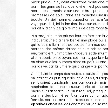
miroir juré au ciel, ceint d’horizons montagneux 
parmi les gens du lieu, que la ville n’est pas se
marchais ce matin-là sur une artère qui sentait l
promesses de soleil dans ses manches invisibl
écoute. Un vieil homme, capuchon serré, m’ar
voyageur, dit-il, ici le lac tient le cœur du mond
parlait ni d’or ni de gloire, mais de cette
force tr
Plus tard, la journée prit couleur de fête, car la
indiquerait une clairière bénie: une plage où l
qui, le soir, s’illuminent de petites flammes c
marche; des enfants riaient, et leurs cris se p
eux, formaient un marché d’odeurs et de murmur
elle m’apprit, en essuyant ses mains, que la ville
on aime que les journées aient du goût. » Dans s
par la rive, par la lumière qui change vite, par l’
Quand vint le temps des routes, je suivis un gr
on, attirent les plus aguerris; et je les vis, au 
se faisaient tranchants, non par dureté, ma
respiration se hache, la sueur perle, et pour
pneus sur l’asphalte, un bruit régulier, presque
comme des bannières. À un carrefour, un adole
formule, car elle avait la justesse des chose
épreuves choisies
, des chemins où l’on se mes