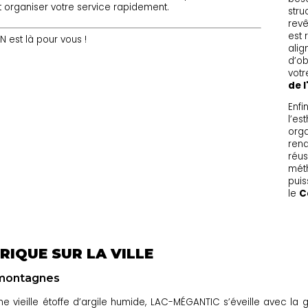
 organiser votre service rapidement.
stru
revê
est 
est là pour vous !
alig
d’ob
vot
de l
Enfi
l’es
orga
rend
réus
méth
puis
le
C
RIQUE SUR LA VILLE
 montagnes
vieille étoffe d’argile humide, LAC-MÉGANTIC s’éveille avec la gra