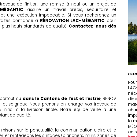
 travaux de finition, une remise à neuf ou un projet de
-MÉGANTIC
assure un travail précis, sécuritaire et
 et une exécution impeccable. Si vous recherchez un
 faites confiance à
RÉNOVATION LAC-MÉGANTIC
pour
es plus hauts standards de qualité.
Contactez-nous dès
C
ESTI
Pour
LAC-
néce
partout au
dans le Cantons de l'est et l'estrie
, RENOV
dime
de et soigneux. Nous prenons en charge vos travaux de
maté
initial à la livraison finale. Notre équipe veille à une
chan
tant de qualité.
impo
la m
MÉG
ous misons sur la ponctualité, la communication claire et le
en r
er et protégeons les surfaces (planchers, murs, zones de