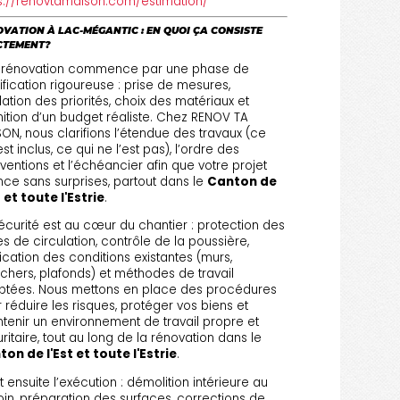
s://renovtamaison.com/estimation/
VATION À LAC-MÉGANTIC : EN QUOI ÇA CONSISTE
CTEMENT?
 rénovation commence par une phase de
ification rigoureuse : prise de mesures,
dation des priorités, choix des matériaux et
nition d’un budget réaliste. Chez RENOV TA
ON, nous clarifions l’étendue des travaux (ce
est inclus, ce qui ne l’est pas), l’ordre des
rventions et l’échéancier afin que votre projet
ce sans surprises, partout dans le
Canton de
t et toute l'Estrie
.
écurité est au cœur du chantier : protection des
s de circulation, contrôle de la poussière,
fication des conditions existantes (murs,
chers, plafonds) et méthodes de travail
ptées. Nous mettons en place des procédures
 réduire les risques, protéger vos biens et
tenir un environnement de travail propre et
ritaire, tout au long de la rénovation dans le
on de l'Est et toute l'Estrie
.
t ensuite l’exécution : démolition intérieure au
in, préparation des surfaces, corrections de