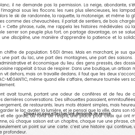
anc; il ne demande pas la permission. La neige, abondante, s’éten
’imaginai sous les flocons: les rues plus silencieuses, les lampad
 le ski de randonnée, la raquette, la motoneige; et même la gliss
comme des chevauchées; il parlait de sentiers, de bois chargés de 
eprend. » Cette phrase, rude, me rappela les histoires médiévales où 
emble serrer son peuple plus fort; on partage davantage, on se sa
is une
discipline
, une manière d’apprendre la patience et la solid
 chiffre de population: 5 601 âmes. Mais en marchant, je sus que 
it une part du lac, une part des montagnes, une part des saisons.
dministrative et économique du lieu: des gens pressés, des dossie
voisine rappelait à tous de respirer. Dans une boutique, un artisan 
, on vit dehors, mais on travaille dedans; il faut que les deux s’acc
C-MÉGANTIC, même quand elle s’affaire, demeure tournée vers son l
eulement.
 vent avait tourné, portant une odeur de conifères et de feu d
 dernières conversations. Des silhouettes passaient, emmitouflées, e
bergement, de restaurants; leurs mots étaient simples, mais heur
arder le lac avaler la lumière, et je pensai que la ville, dans son r
Cliquez ici pour effectuer une demande de service.
rtir, et elle garde, au fond de l’esprit, une place pour ceux qui on
enne, où chaque saison est un chapitre, chaque rue une phrase, ch
ulement un point sur une carte: c’est une histoire qui continue, u
de profondeur.