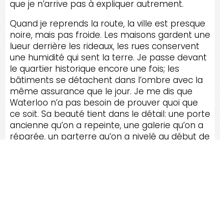
que je n’arrive pas à expliquer autrement.
Quand je reprends la route, la ville est presque
noire, mais pas froide. Les maisons gardent une
lueur derrière les rideaux, les rues conservent
une humidité qui sent la terre. Je passe devant
le quartier historique encore une fois; les
bâtiments se détachent dans l’ombre avec la
même assurance que le jour. Je me dis que
Waterloo n’a pas besoin de prouver quoi que
ce soit. Sa beauté tient dans le détail: une porte
ancienne qu’on a repeinte, une galerie qu’on a
réparée, un parterre qu’on a nivelé au début de
l’été. Des travaux modestes, patients, faits pour
durer. Et je comprends que c’est peut-être ça,
le vrai luxe ici: le soin. Pas la grandeur, pas le
bruit, mais le soin qu’on met à garder les
choses debout, à les remettre en état quand
elles fatiguent, à les faire continuer. En quittant,
je jette un dernier regard vers la direction du