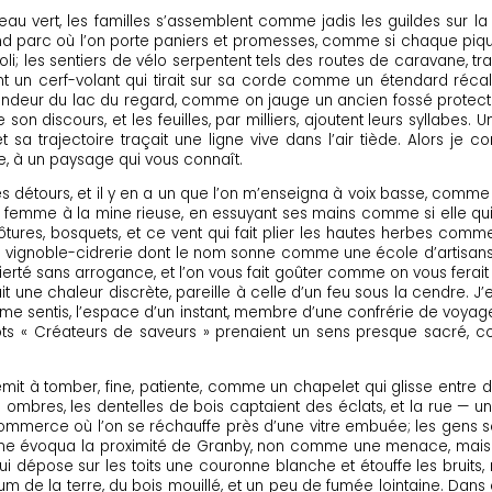
eau vert, les familles s’assemblent comme jadis les guildes sur la 
nd parc où l’on porte paniers et promesses, comme si chaque pique-
i; les sentiers de vélo serpentent tels des routes de caravane, traç
nt un cerf-volant qui tirait sur sa corde comme un étendard récalc
rofondeur du lac du regard, comme on jauge un ancien fossé prote
e son discours, et les feuilles, par milliers, ajoutent leurs syllabes.
 trajectoire traçait une ligne vive dans l’air tiède. Alors je co
e, à un paysage qui vous connaît.
es détours, et il y en a un que l’on m’enseigna à voix basse, comme 
une femme à la mine rieuse, en essuyant ses mains comme si elle quit
tures, bosquets, et ce vent qui fait plier les hautes herbes comme 
: un vignoble-cidrerie dont le nom sonne comme une école d’artisa
erté sans arrogance, et l’on vous fait goûter comme on vous ferait 
t une chaleur discrète, pareille à celle d’un feu sous la cendre. J
t je me sentis, l’espace d’un instant, membre d’une confrérie de voya
ots « Créateurs de saveurs » prenaient un sens presque sacré, c
emit à tomber, fine, patiente, comme un chapelet qui glisse entre
es ombres, les dentelles de bois captaient des éclats, et la rue 
 commerce où l’on se réchauffe près d’une vitre embuée; les gens s
mme évoqua la proximité de Granby, non comme une menace, mais
ge qui dépose sur les toits une couronne blanche et étouffe les bruits
 parfum de la terre, du bois mouillé, et un peu de fumée lointaine. D