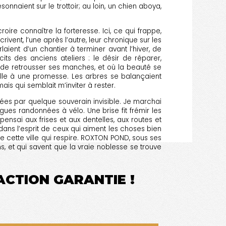
onnaient sur le trottoir; au loin, un chien aboya,
ire connaître la forteresse. Ici, ce qui frappe,
ent, l’une après l’autre, leur chronique sur les
ent d’un chantier à terminer avant l’hiver, de
ts des anciens ateliers : le désir de réparer,
 de retrousser ses manches, et où la beauté se
ille à une promesse. Les arbres se balançaient
is qui semblait m’inviter à rester.
mées par quelque souverain invisible. Je marchai
ngues randonnées à vélo. Une brise fit frémir les
pensai aux frises et aux dentelles, aux routes et
dans l’esprit de ceux qui aiment les choses bien
e cette ville qui respire. ROXTON POND, sous ses
, et qui savent que la vraie noblesse se trouve
FACTION GARANTIE !