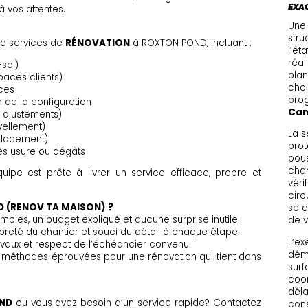
EXA
 vos attentes.
Une 
stru
e services de
RÉNOVATION
à ROXTON POND, incluant :
l’ét
réal
-sol)
plan
aces clients)
choi
aces
prog
de la configuration
Cant
, ajustements)
vellement)
La s
placement)
prot
ès usure ou dégâts
pous
chan
quipe est prête à livrer un service efficace, propre et
véri
circ
D (RENOV TA MAISON) ?
se d
les, un budget expliqué et aucune surprise inutile.
de v
opreté du chantier et souci du détail à chaque étape.
L’ex
avaux et respect de l’échéancier convenu.
démo
t méthodes éprouvées pour une rénovation qui tient dans
surf
coor
déla
ND
ou vous avez besoin d’un service rapide? Contactez
cons