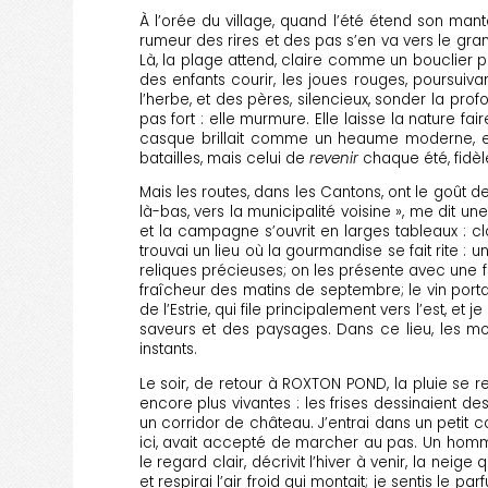
À l’orée du village, quand l’été étend son mant
rumeur des rires et des pas s’en va vers le gra
Là, la plage attend, claire comme un bouclier pol
des enfants courir, les joues rouges, poursuiva
l’herbe, et des pères, silencieux, sonder la p
pas fort : elle murmure. Elle laisse la nature fair
casque brillait comme un heaume moderne, et sa
batailles, mais celui de
revenir
chaque été, fidèl
Mais les routes, dans les Cantons, ont le goût d
là-bas, vers la municipalité voisine », me dit 
et la campagne s’ouvrit en larges tableaux : clô
trouvai un lieu où la gourmandise se fait rite 
reliques précieuses; on les présente avec une fi
fraîcheur des matins de septembre; le vin portai
de l’Estrie, qui file principalement vers l’est, e
saveurs et des paysages. Dans ce lieu, les m
instants.
Le soir, de retour à ROXTON POND, la pluie se r
encore plus vivantes : les frises dessinaient d
un corridor de château. J’entrai dans un petit
ici, avait accepté de marcher au pas. Un ho
le regard clair, décrivit l’hiver à venir, la nei
et respirai l’air froid qui montait; je sentis le