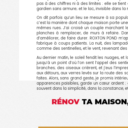
pas à des chiffres ni à des limites : elle se t
gardien sans armure; et le lac, invisible dans la
On dit parfois qu’un lieu se mesure à sa popula
c’est la manière dont chaque maison porte une s
mêmes rues. J’ai croisé un couple marchant le
planches à remplacer, de murs à refaire. Dans
d’améliorer, de faire durer. ROXTON POND m’ap
fabrique à coups patients. La nuit, des lampa
comme des sentinelles, et le vent, revenant des
Au dernier matin, le soleil fendit les nuages, 
jusqu’à un point d’où l’on sent l’appel des sent
branches; des oiseaux crièrent, et j’eus l’impre
aux détours, aux verres levés sur la route des 
faites. Alors, sans grand geste, je promis inté
apparences paisibles, garde un cœur ardent : c
souvent dans la simplicité, dans la
constance
, 
RÉNOV
TA MAISON,