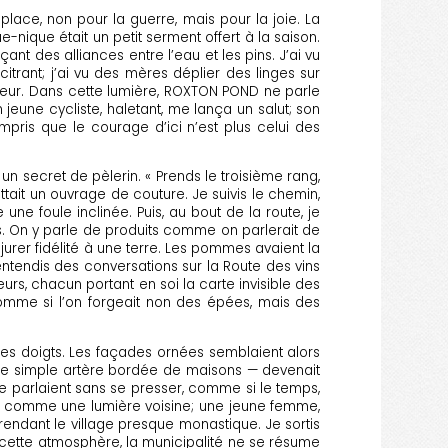
place, non pour la guerre, mais pour la joie. La
nique était un petit serment offert à la saison.
ant des alliances entre l’eau et les pins. J’ai vu
itrant; j’ai vu des mères déplier des linges sur
cteur. Dans cette lumière, ROXTON POND ne parle
 Un jeune cycliste, haletant, me lança un salut; son
mpris que le courage d’ici n’est plus celui des
un secret de pèlerin. « Prends le troisième rang,
tait un ouvrage de couture. Je suivis le chemin,
une foule inclinée. Puis, au bout de la route, je
ns. On y parle de produits comme on parlerait de
jurer fidélité à une terre. Les pommes avaient la
’entendis des conversations sur la Route des vins
geurs, chacun portant en soi la carte invisible des
omme si l’on forgeait non des épées, mais des
 des doigts. Les façades ornées semblaient alors
— une simple artère bordée de maisons — devenait
e parlaient sans se presser, comme si le temps,
 comme une lumière voisine; une jeune femme,
, rendant le village presque monastique. Je sortis
ans cette atmosphère, la municipalité ne se résume