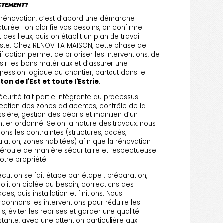
CTEMENT?
rénovation, c’est d’abord une démarche
cturée : on clarifie vos besoins, on confirme
at des lieux, puis on établit un plan de travail
iste. Chez RENOV TA MAISON, cette phase de
ification permet de prioriser les interventions, de
sir les bons matériaux et d’assurer une
ression logique du chantier, partout dans le
on de l'Est et toute l'Estrie
.
écurité fait partie intégrante du processus :
ection des zones adjacentes, contrôle de la
sière, gestion des débris et maintien d’un
tier ordonné. Selon la nature des travaux, nous
fions les contraintes (structures, accès,
ulation, zones habitées) afin que la rénovation
éroule de manière sécuritaire et respectueuse
otre propriété.
écution se fait étape par étape : préparation,
lition ciblée au besoin, corrections des
aces, puis installation et finitions. Nous
donnons les interventions pour réduire les
is, éviter les reprises et garder une qualité
tante, avec une attention particulière aux