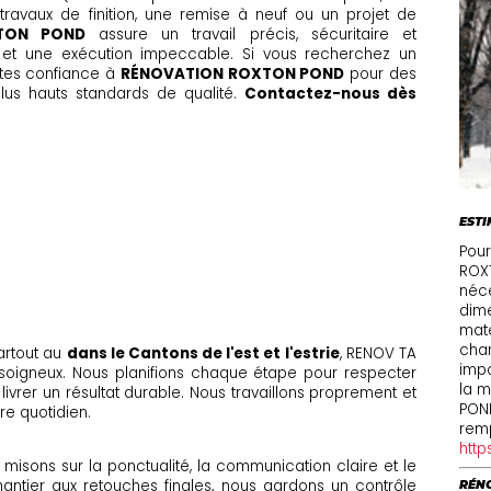
 travaux de finition, une remise à neuf ou un projet de
TON POND
assure un travail précis, sécuritaire et
 et une exécution impeccable. Si vous recherchez un
aites confiance à
RÉNOVATION ROXTON POND
pour des
 plus hauts standards de qualité.
Contactez-nous dès
EST
Pour
ROXT
néce
dime
maté
chan
artout au
dans le Cantons de l'est et l'estrie
, RENOV TA
impo
t soigneux. Nous planifions chaque étape pour respecter
la m
livrer un résultat durable. Nous travaillons proprement et
PON
re quotidien.
remp
http
ous misons sur la ponctualité, la communication claire et le
antier aux retouches finales, nous gardons un contrôle
RÉNO