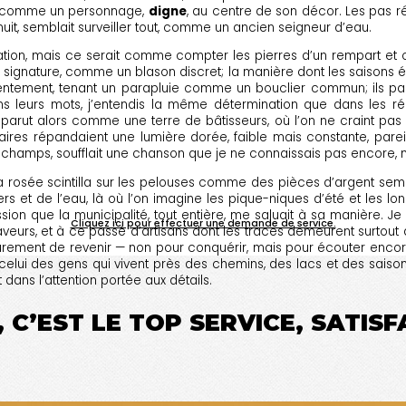
ient comme un personnage,
digne
, au centre de son décor. Les pas rés
 nuit, semblait surveiller tout, comme un ancien seigneur d’eau.
tion, mais ce serait comme compter les pierres d’un rempart et cro
ignature, comme un blason discret; la manière dont les saisons écriv
ntement, tenant un parapluie comme un bouclier commun; ils parlai
 leurs mots, j’entendis la même détermination que dans les réci
parut alors comme une terre de bâtisseurs, où l’on ne craint pas
daires répandaient une lumière dorée, faible mais constante, pare
 champs, soufflait une chanson que je ne connaissais pas encore, ma
et la rosée scintilla sur les pelouses comme des pièces d’argent se
iers et de l’eau, là où l’on imagine les pique-niques d’été et les lo
ssion que la municipalité, tout entière, me saluait à sa manière. Je 
Cliquez ici pour effectuer une demande de service.
saveurs, et à ce passé d’artisans dont les traces demeurent surtout 
rieurement de revenir — non pour conquérir, mais pour écouter encor
elui des gens qui vivent près des chemins, des lacs et des saisons
et dans l’attention portée aux détails.
 C’EST LE TOP SERVICE, SATIS