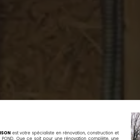
ISON
est votre spécialiste en rénovation, construction et
 POND. Que ce soit pour une rénovation complète, une