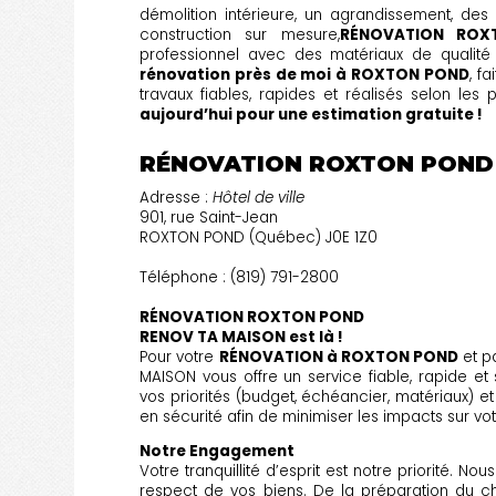
démolition intérieure, un agrandissement, des
construction sur mesure,
RÉNOVATION ROX
professionnel avec des matériaux de qualité
rénovation près de moi à ROXTON POND
, f
travaux fiables, rapides et réalisés selon les
aujourd’hui pour une estimation gratuite !
RÉNOVATION ROXTON POND
Adresse :
Hôtel de ville
901, rue Saint-Jean
ROXTON POND (Québec) J0E 1Z0
Téléphone : (819) 791-2800
RÉNOVATION ROXTON POND
RENOV TA MAISON est là !
Pour votre
RÉNOVATION à ROXTON POND
et p
MAISON vous offre un service fiable, rapide e
vos priorités (budget, échéancier, matériaux) et 
en sécurité afin de minimiser les impacts sur vot
Notre Engagement
Votre tranquillité d’esprit est notre priorité. N
respect de vos biens. De la préparation du ch