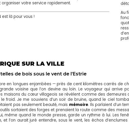
 organiser votre service rapidement.
déta
Au f
st là pour vous !
fonc
quot
ress
d’en
prof
RIQUE SUR LA VILLE
es de bois sous le vent de l’Estrie
core en longues enjambées — près de cent kilomètres carrés de 
grande voisine que l’on devine au loin. Le voyageur qui arrive pa
t les maisons du cœur villageois se révèlent comme des demeures de
le froid. Je me souviens d’un soir de bruine, quand le ciel tombai
taient pas seulement beauté, mais
mémoire
. Ils parlaient d’un 
es outils sortaient des forges et prenaient la route comme des messag
u qui, même quand le monde presse, garde un rythme à lui. Les fe
iure, et l’on aurait juré entendre, sous le vent, les échos d’enclu