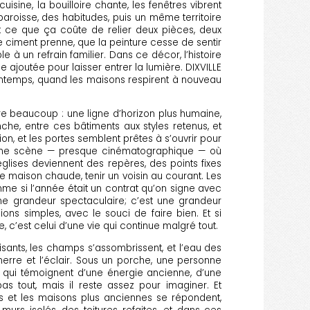
ine, la bouilloire chante, les fenêtres vibrent
paroisse, des habitudes, puis un même territoire
ent ce que ça coûte de relier deux pièces, deux
le ciment prenne, que la peinture cesse de sentir
 à un refrain familier. Dans ce décor, l’histoire
 ajoutée pour laisser entrer la lumière. DIXVILLE
printemps, quand les maisons respirent à nouveau
fre beaucoup : une ligne d’horizon plus humaine,
he, entre ces bâtiments aux styles retenus, et
ion, et les portes semblent prêtes à s’ouvrir pour
ent une scène — presque cinématographique — où
églises deviennent des repères, des points fixes
 une maison chaude, tenir un voisin au courant. Les
mme si l’année était un contrat qu’on signe avec
 une grandeur spectaculaire; c’est une grandeur
ns simples, avec le souci de faire bien. Et si
 c’est celui d’une vie qui continue malgré tout.
isants, les champs s’assombrissent, et l’eau des
erre et l’éclair. Sous un porche, une personne
 qui témoignent d’une énergie ancienne, d’une
as tout, mais il reste assez pour imaginer. Et
nes et les maisons plus anciennes se répondent,