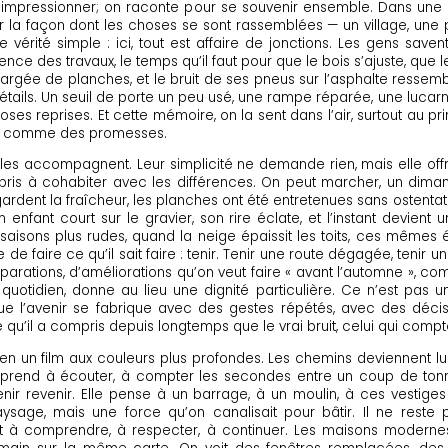
mpressionner; on raconte pour se souvenir ensemble. Dans une cuis
 sur la façon dont les choses se sont rassemblées — un village, une 
 vérité simple : ici, tout est affaire de jonctions. Les gens sav
ence des travaux, le temps qu’il faut pour que le bois s’ajuste, que 
rgée de planches, et le bruit de ses pneus sur l’asphalte ressemble
tails. Un seuil de porte un peu usé, une rampe réparée, une lucarne
es reprises. Et cette mémoire, on la sent dans l’air, surtout au 
nt, comme des promesses.
; elles accompagnent. Leur simplicité ne demande rien, mais elle of
pris à cohabiter avec les différences. On peut marcher, un dimanc
gardent la fraîcheur, les planches ont été entretenues sans ostentat
nfant court sur le gravier, son rire éclate, et l’instant devi
 saisons plus rudes, quand la neige épaissit les toits, ces mêmes 
e de faire ce qu’il sait faire : tenir. Tenir une route dégagée, tenir
parations, d’améliorations qu’on veut faire « avant l’automne », co
u quotidien, donne au lieu une dignité particulière. Ce n’est pas
ue l’avenir se fabrique avec des gestes répétés, avec des décisio
qu’il a compris depuis longtemps que le vrai bruit, celui qui compte,
ge en un film aux couleurs plus profondes. Les chemins deviennent lu
rprend à écouter, à compter les secondes entre un coup de tonn
r revenir. Elle pense à un barrage, à un moulin, à ces vestiges
age, mais une force qu’on canalisait pour bâtir. Il ne reste p
le sert à comprendre, à respecter, à continuer. Les maisons moder