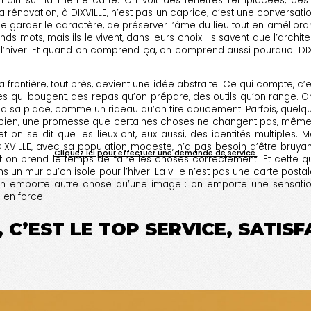
in sur la même carte. On voit des fenêtres remplacées, des mur
 rénovation, à DIXVILLE, n’est pas un caprice; c’est une conversatio
de garder le caractère, de préserver l’âme du lieu tout en améliorant 
s mots, mais ils le vivent, dans leurs choix. Ils savent que l’archit
 l’hiver. Et quand on comprend ça, on comprend aussi pourquoi DIX
a frontière, tout près, devient une idée abstraite. Ce qui compte, c’es
ttes qui bougent, des repas qu’on prépare, des outils qu’on range. On
end sa place, comme un rideau qu’on tire doucement. Parfois, quelqu
 du bien, une promesse que certaines choses ne changent pas, m
et on se dit que les lieux ont, eux aussi, des identités multiples. 
IXVILLE, avec sa population modeste, n’a pas besoin d’être bruyant
Cliquez ici pour effectuer une demande de service.
t on prend le temps de faire les choses correctement. Et cette qu
 un mur qu’on isole pour l’hiver. La ville n’est pas une carte postal
n emporte autre chose qu’une image : on emporte une sensation
é en force.
 C’EST LE TOP SERVICE, SATIS