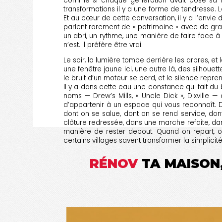
comme si chaque génération avait posé sa ma
transformations il y a une forme de tendresse. La
Et au cœur de cette conversation, il y a l’envie 
parlent rarement de « patrimoine » avec de grand
un abri, un rythme, une manière de faire face à
n’est. Il préfère être vrai.
Le soir, la lumière tombe derrière les arbres, et l
une fenêtre jaune ici, une autre là, des silhoue
le bruit d’un moteur se perd, et le silence repr
Il y a dans cette eau une constance qui fait
noms — Drew’s Mills, « Uncle Dick », Dixville — 
d’appartenir à un espace qui vous reconnaît. D
dont on se salue, dont on se rend service, don
clôture redressée, dans une marche refaite, dans
manière de rester debout. Quand on repart, o
certains villages savent transformer la simplicit
RÉNOV
TA MAISON,