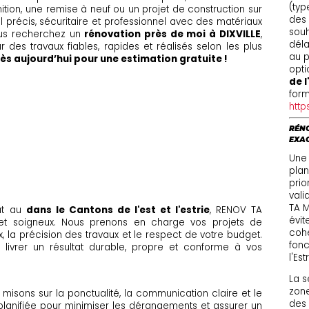
(typ
nition, une remise à neuf ou un projet de construction sur
des 
l précis, sécuritaire et professionnel avec des matériaux
souh
ous recherchez un
rénovation près de moi à DIXVILLE
,
déla
 des travaux fiables, rapides et réalisés selon les plus
au p
s aujourd’hui pour une estimation gratuite !
opti
de l
form
http
RÉNO
EXA
Une
plan
prio
vali
TA M
ut au
dans le Cantons de l'est et l'estrie
, RENOV TA
évit
 et soigneux. Nous prenons en charge vos projets de
cohé
x, la précision des travaux et le respect de votre budget.
fonc
ivrer un résultat durable, propre et conforme à vos
l'Est
La s
zone
ous misons sur la ponctualité, la communication claire et le
des 
planifiée pour minimiser les dérangements et assurer un