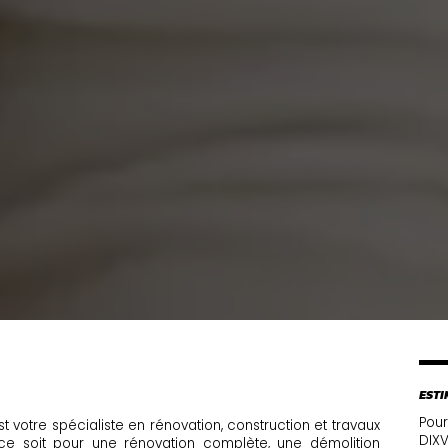
ESTI
Pour
t votre spécialiste en rénovation, construction et travaux
DIXV
ce soit pour une rénovation complète, une démolition