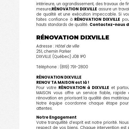
intérieure, un agrandissement, des travaux de fi
mesure,
RÉNOVATION DIXVILLE
assure un travai
de qualité et une exécution impeccable. Si v
faites confiance à
RÉNOVATION DIXVILLE
pour
hauts standards de qualité.
Contactez-nous dè
RÉNOVATION DIXVILLE
Adresse :
Hôtel de ville
251, chemin Parker
DIXVILLE (Québec) J0B 1P0
Téléphone : (819) 791-2800
RÉNOVATION DIXVILLE
RENOV TA MAISON est là !
Pour votre
RÉNOVATION à DIXVILLE
et parto
MAISON vous offre un service fiable, rapide
rénovation en priorisant la qualité des matériau
Notre équipe coordonne chaque étape pour l
attentes.
Notre Engagement
Votre tranquillité d’esprit est notre priorité. N
respect de vos biens. Chaque intervention est 