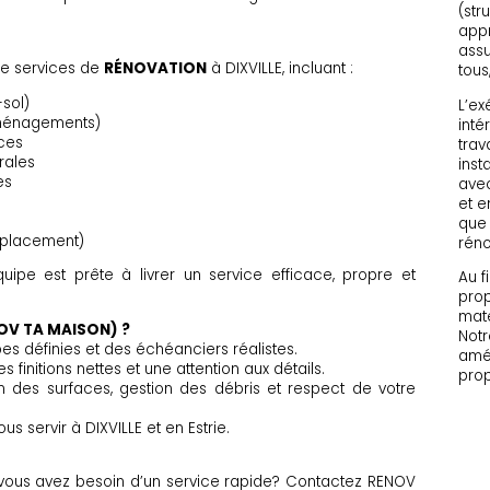
(str
appr
assu
e services de
RÉNOVATION
à DIXVILLE, incluant :
tous
-sol)
L’ex
aménagements)
inté
aces
trav
rales
inst
es
avec
et e
que 
mplacement)
réno
quipe est prête à livrer un service efficace, propre et
Au f
prop
maté
NOV TA MAISON) ?
Notr
s définies et des échéanciers réalistes.
amél
 finitions nettes et une attention aux détails.
prop
n des surfaces, gestion des débris et respect de votre
 servir à DIXVILLE et en Estrie.
ous avez besoin d’un service rapide? Contactez RENOV