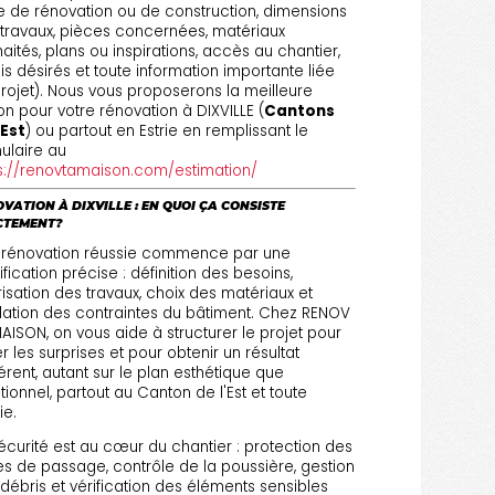
e de rénovation ou de construction, dimensions
travaux, pièces concernées, matériaux
aités, plans ou inspirations, accès au chantier,
is désirés et toute information importante liée
rojet). Nous vous proposerons la meilleure
on pour votre rénovation à DIXVILLE (
Cantons
'Est
) ou partout en Estrie en remplissant le
ulaire au
s://renovtamaison.com/estimation/
VATION À DIXVILLE : EN QUOI ÇA CONSISTE
CTEMENT?
 rénovation réussie commence par une
ification précise : définition des besoins,
risation des travaux, choix des matériaux et
dation des contraintes du bâtiment. Chez RENOV
AISON, on vous aide à structurer le projet pour
er les surprises et pour obtenir un résultat
rent, autant sur le plan esthétique que
tionnel, partout au Canton de l'Est et toute
rie.
écurité est au cœur du chantier : protection des
s de passage, contrôle de la poussière, gestion
débris et vérification des éléments sensibles