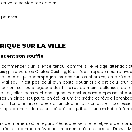
ser votre service rapidement.
 pour vous !
RIQUE SUR LA VILLE
retient son souffle
e commencer : un silence tendu, comme si le village attendait 
is glisse vers les Chutes Cushing, là où l’eau frappe la pierre a
sonore qui accompagne les pas sur les chemins, les arrêts brefs 
 le vrai seuil n’est pas celui d’un poste douanier : c’est celui d’u
portent sur leurs façades des histoires de mains calleuses, de ré
routes, elles, dessinent des lignes modestes, sans emphase, et po
ures un air de sculpture; en été, la lumière s’étire et révèle l’archi
étour d’un chemin, on aperçoit un clocher, puis un autre — confess
llage a choisi de rester fidèle à ce qu’il est : un endroit où l’on
jours ce moment où le regard s’échappe vers le relief, vers ce pro
 réciter, comme on évoque un parent qu’on respecte : Drew’s Mill