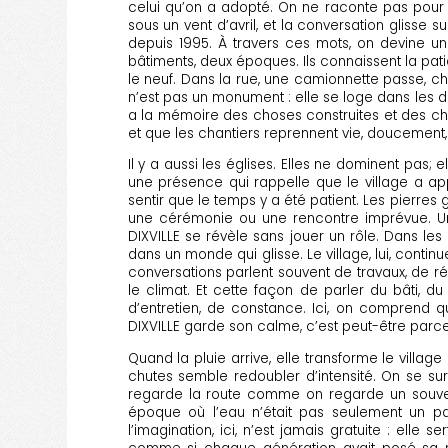
celui qu’on a adopté. On ne raconte pas pour i
sous un vent d’avril, et la conversation glisse
depuis 1995. À travers ces mots, on devine une
bâtiments, deux époques. Ils connaissent la pati
le neuf. Dans la rue, une camionnette passe, cha
n’est pas un monument : elle se loge dans les dé
a la mémoire des choses construites et des chos
et que les chantiers reprennent vie, douceme
Il y a aussi les églises. Elles ne dominent pas
une présence qui rappelle que le village a ap
sentir que le temps y a été patient. Les pierres 
une cérémonie ou une rencontre imprévue. Un e
DIXVILLE se révèle sans jouer un rôle. Dans les
dans un monde qui glisse. Le village, lui, continu
conversations parlent souvent de travaux, de ré
le climat. Et cette façon de parler du bâti, d
d’entretien, de constance. Ici, on comprend q
DIXVILLE garde son calme, c’est peut-être parce 
Quand la pluie arrive, elle transforme le villa
chutes semble redoubler d’intensité. On se su
regarde la route comme on regarde un souveni
époque où l’eau n’était pas seulement un pays
l’imagination, ici, n’est jamais gratuite : el