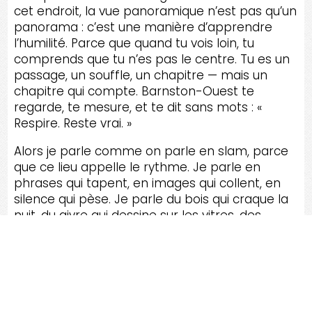
cet endroit, la vue panoramique n’est pas qu’un
panorama : c’est une manière d’apprendre
l’humilité. Parce que quand tu vois loin, tu
comprends que tu n’es pas le centre. Tu es un
passage, un souffle, un chapitre — mais un
chapitre qui compte. Barnston-Ouest te
regarde, te mesure, et te dit sans mots : «
Respire. Reste vrai. »
Alors je parle comme on parle en slam, parce
que ce lieu appelle le rythme. Je parle en
phrases qui tapent, en images qui collent, en
silence qui pèse. Je parle du bois qui craque la
nuit, du givre qui dessine sur les vitres, des
lampadaires rares qui font des halos comme
des lunes domestiques. Je parle des routes où
l’on se croise, où l’on se reconnaît, où l’on se
respecte. Et si tu tends l’oreille, tu entendras les
maisons dire : « J’ai vu passer des hivers. J’ai vu
des rénovations. J’ai vu des amours. J’ai vu des