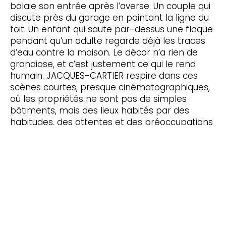
balaie son entrée après l’averse. Un couple qui
discute près du garage en pointant la ligne du
toit. Un enfant qui saute par-dessus une flaque
pendant qu’un adulte regarde déjà les traces
d’eau contre la maison. Le décor n’a rien de
grandiose, et c’est justement ce qui le rend
humain. JACQUES-CARTIER respire dans ces
scènes courtes, presque cinématographiques,
où les propriétés ne sont pas de simples
bâtiments, mais des lieux habités par des
habitudes, des attentes et des préoccupations
très concrètes. On veut que l’eau s’éloigne, que
les matériaux durent, que l’apparence reste
propre, que la maison traverse la prochaine
saison sans surprise. C’est une ambition
modeste, mais profonde : garder son chez-soi
solide, accueillant et prêt pour demain.
Le soir, quand les nuages se retirent et que les
lumières s’allument une à une, JACQUES-