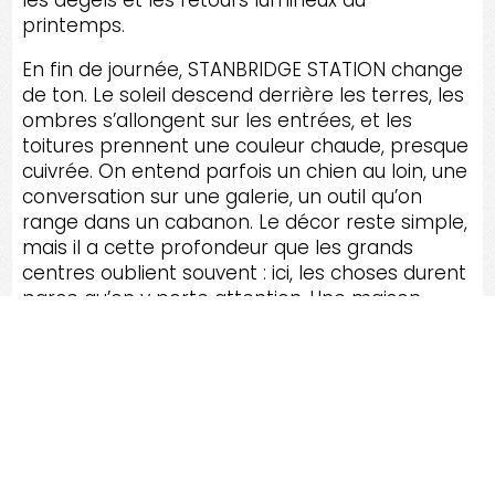
printemps.
En fin de journée, STANBRIDGE STATION change
de ton. Le soleil descend derrière les terres, les
ombres s’allongent sur les entrées, et les
toitures prennent une couleur chaude, presque
cuivrée. On entend parfois un chien au loin, une
conversation sur une galerie, un outil qu’on
range dans un cabanon. Le décor reste simple,
mais il a cette profondeur que les grands
centres oublient souvent : ici, les choses durent
parce qu’on y porte attention. Une maison
entretenue devient un prolongement du
paysage. Ses gouttières suivent les lignes du
toit comme des traits discrets dans une
illustration; ses descentes conduisent l’eau là où
elle ne fera pas de dommage; ses protections
empêchent les feuilles de rompre le rythme.
Ce n’est pas spectaculaire, et c’est justement