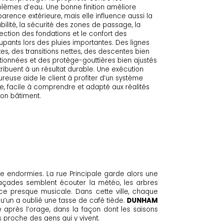
lèmes d’eau. Une bonne finition améliore
parence extérieure, mais elle influence aussi la
bilité, la sécurité des zones de passage, la
ection des fondations et le confort des
pants lors des pluies importantes. Des lignes
tes, des transitions nettes, des descentes bien
tionnées et des protège-gouttières bien ajustés
ribuent à un résultat durable. Une exécution
ureuse aide le client à profiter d’un système
le, facile à comprendre et adapté aux réalités
on bâtiment.
re endormies. La rue Principale garde alors une
façades semblent écouter la météo, les arbres
nce presque musicale. Dans cette ville, chaque
qu’un a oublié une tasse de café tiède.
DUNHAM
e après l’orage, dans la façon dont les saisons
us proche des gens qui y vivent.