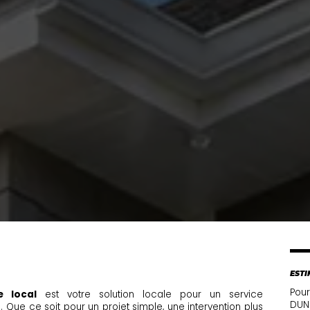
ESTI
Pour
e local
est votre solution locale pour un service
DUNH
 Que ce soit pour un projet simple, une intervention plus