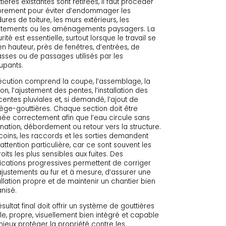
tières existantes sont retirées, il faut procéder
prement pour éviter d’endommager les
ures de toiture, les murs extérieurs, les
êtements ou les aménagements paysagers. La
rité est essentielle, surtout lorsque le travail se
 en hauteur, près de fenêtres, d’entrées, de
asses ou de passages utilisés par les
upants.
écution comprend la coupe, l’assemblage, la
tion, l’ajustement des pentes, l’installation des
entes pluviales et, si demandé, l’ajout de
ège-gouttières. Chaque section doit être
née correctement afin que l’eau circule sans
nation, débordement ou retour vers la structure.
coins, les raccords et les sorties demandent
attention particulière, car ce sont souvent les
oits les plus sensibles aux fuites. Des
fications progressives permettent de corriger
ajustements au fur et à mesure, d’assurer une
allation propre et de maintenir un chantier bien
nisé.
ésultat final doit offrir un système de gouttières
le, propre, visuellement bien intégré et capable
ieux protéger la propriété contre les