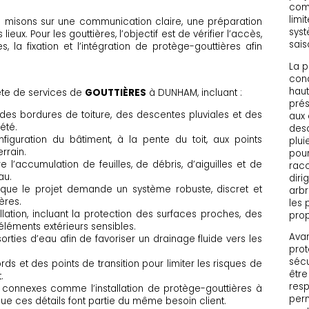
comp
limi
Nous misons sur une communication claire, une préparation
syst
eux. Pour les gouttières, l’objectif est de vérifier l’accès,
sais
s, la fixation et l’intégration de protège-gouttières afin
La p
cond
haut
ète de services de
GOUTTIÈRES
à DUNHAM, incluant :
prés
, des bordures de toiture, des descentes pluviales et des
aux
été.
desc
nfiguration du bâtiment, à la pente du toit, aux points
plui
rrain.
pour
e l’accumulation de feuilles, de débris, d’aiguilles et de
racc
au.
diri
rsque le projet demande un système robuste, discret et
arbr
ères.
les 
llation, incluant la protection des surfaces proches, des
prop
léments extérieurs sensibles.
Avan
rties d’eau afin de favoriser un drainage fluide vers les
prot
sécu
ords et des points de transition pour limiter les risques de
être
.
resp
onnexes comme l’installation de protège-gouttières à
perm
que ces détails font partie du même besoin client.