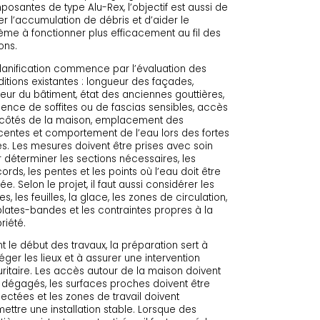
osantes de type Alu-Rex, l’objectif est aussi de
ter l’accumulation de débris et d’aider le
ème à fonctionner plus efficacement au fil des
ons.
lanification commence par l’évaluation des
itions existantes : longueur des façades,
eur du bâtiment, état des anciennes gouttières,
ence de soffites ou de fascias sensibles, accès
 côtés de la maison, emplacement des
entes et comportement de l’eau lors des fortes
es. Les mesures doivent être prises avec soin
 déterminer les sections nécessaires, les
ords, les pentes et les points où l’eau doit être
gée. Selon le projet, il faut aussi considérer les
es, les feuilles, la glace, les zones de circulation,
plates-bandes et les contraintes propres à la
riété.
t le début des travaux, la préparation sert à
éger les lieux et à assurer une intervention
ritaire. Les accès autour de la maison doivent
 dégagés, les surfaces proches doivent être
ectées et les zones de travail doivent
ettre une installation stable. Lorsque des