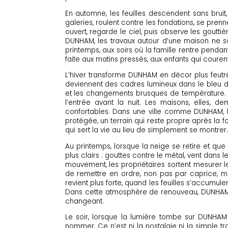
En automne, les feuilles descendent sans bruit
galeries, roulent contre les fondations, se pre
ouvert, regarde le ciel, puis observe les gou
DUNHAM, les travaux autour d’une maison ne son
printemps, aux soirs où la famille rentre penda
faite aux matins pressés, aux enfants qui courent
L’hiver transforme DUNHAM en décor plus feutré
deviennent des cadres lumineux dans le bleu du s
et les changements brusques de température. On
l’entrée avant la nuit. Les maisons, elles, d
confortables. Dans une ville comme DUNHAM, l’
protégée, un terrain qui reste propre après la 
qui sert la vie au lieu de simplement se montrer.
Au printemps, lorsque la neige se retire et qu
plus clairs : gouttes contre le métal, vent dans
mouvement, les propriétaires sortent mesurer les
de remettre en ordre, non pas par caprice, ma
revient plus forte, quand les feuilles s’accum
Dans cette atmosphère de renouveau, DUNHAM 
changeant.
Le soir, lorsque la lumière tombe sur DUNHAM 
nommer. Ce n’est ni la nostalgie ni la simple tra