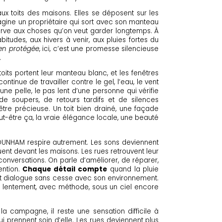
ux toits des maisons. Elles se déposent sur les
magine un propriétaire qui sort avec son manteau
erve aux choses qu’on veut garder longtemps. À
tudes, aux hivers à venir, aux pluies fortes du
en protégée
, ici, c’est une promesse silencieuse
.
its portent leur manteau blanc, et les fenêtres
tinue de travailler contre le gel, l’eau, le vent
e pelle, le pas lent d’une personne qui vérifie
 de soupers, de retours tardifs et de silences
tre précieuse. Un toit bien drainé, une façade
ut-être ça, la vraie élégance locale, une beauté
, DUNHAM respire autrement. Les sons deviennent
uent devant les maisons. Les rues retrouvent leur
 conversations. On parle d’améliorer, de réparer,
ention.
Chaque détail compte
quand la pluie
ent dialogue sans cesse avec son environnement.
lentement, avec méthode, sous un ciel encore
a campagne, il reste une sensation difficile à
qui prennent soin d’elle. Les rues deviennent plus