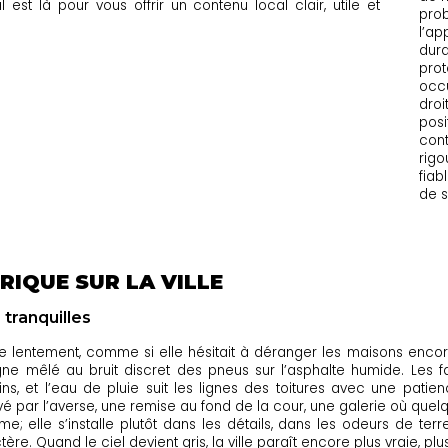
est là pour vous offrir un contenu local clair, utile et
prob
l’ap
dura
prot
occu
droi
posi
cont
rigo
fiab
de s
RIQUE SUR LA VILLE
tranquilles
ve lentement, comme si elle hésitait à déranger les maisons enco
e mêlé au bruit discret des pneus sur l’asphalte humide. Les 
s, et l’eau de pluie suit les lignes des toitures avec une patie
é par l’averse, une remise au fond de la cour, une galerie où quel
 elle s’installe plutôt dans les détails, dans les odeurs de terr
re. Quand le ciel devient gris, la ville paraît encore plus vraie, pl