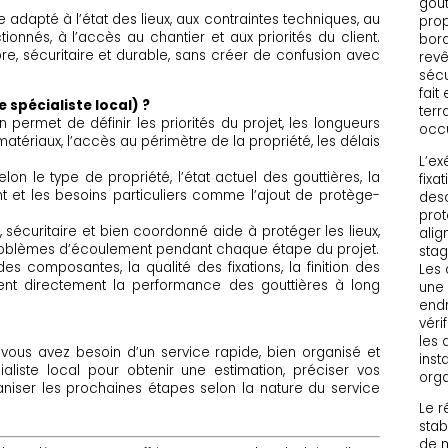
gout
tre adapté à l’état des lieux, aux contraintes techniques, au
pro
tionnés, à l’accès au chantier et aux priorités du client.
bord
opre, sécuritaire et durable, sans créer de confusion avec
rev
sécu
fait
spécialiste local) ?
terr
 permet de définir les priorités du projet, les longueurs
occ
matériaux, l’accès au périmètre de la propriété, les délais
L’ex
lon le type de propriété, l’état actuel des gouttières, la
fixa
nt et les besoins particuliers comme l’ajout de protège-
desc
prot
, sécuritaire et bien coordonné aide à protéger les lieux,
alig
 problèmes d’écoulement pendant chaque étape du projet.
stag
es composantes, la qualité des fixations, la finition des
Les 
encent directement la performance des gouttières à long
une 
endr
véri
les 
vous avez besoin d’un service rapide, bien organisé et
inst
aliste local pour obtenir une estimation, préciser vos
orga
ganiser les prochaines étapes selon la nature du service
Le r
stab
de m