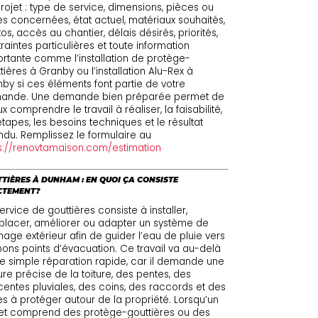
rojet : type de service, dimensions, pièces ou
s concernées, état actuel, matériaux souhaités,
os, accès au chantier, délais désirés, priorités,
raintes particulières et toute information
rtante comme l’installation de protège-
tières à Granby ou l’installation Alu-Rex à
by si ces éléments font partie de votre
ande. Une demande bien préparée permet de
x comprendre le travail à réaliser, la faisabilité,
étapes, les besoins techniques et le résultat
ndu. Remplissez le formulaire au
s://renovtamaison.com/estimation
TIÈRES À DUNHAM : EN QUOI ÇA CONSISTE
CTEMENT?
ervice de gouttières consiste à installer,
lacer, améliorer ou adapter un système de
nage extérieur afin de guider l’eau de pluie vers
bons points d’évacuation. Ce travail va au-delà
e simple réparation rapide, car il demande une
ure précise de la toiture, des pentes, des
entes pluviales, des coins, des raccords et des
s à protéger autour de la propriété. Lorsqu’un
et comprend des protège-gouttières ou des