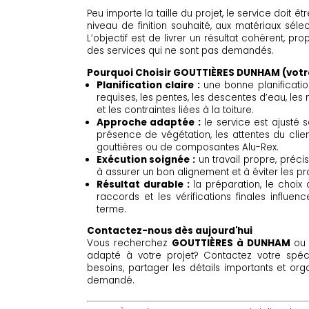
Peu importe la taille du projet, le service doit ê
niveau de finition souhaité, aux matériaux sélec
L’objectif est de livrer un résultat cohérent, pr
des services qui ne sont pas demandés.
Pourquoi Choisir GOUTTIÈRES DUNHAM (votre 
Planification claire :
une bonne planification
requises, les pentes, les descentes d’eau, les 
et les contraintes liées à la toiture.
Approche adaptée :
le service est ajusté se
présence de végétation, les attentes du clie
gouttières ou de composantes Alu-Rex.
Exécution soignée :
un travail propre, précis
à assurer un bon alignement et à éviter les
Résultat durable :
la préparation, le choix d
raccords et les vérifications finales influ
terme.
Contactez-nous dès aujourd'hui
Vous recherchez
GOUTTIÈRES à DUNHAM
ou 
adapté à votre projet? Contactez votre spéci
besoins, partager les détails importants et or
demandé.