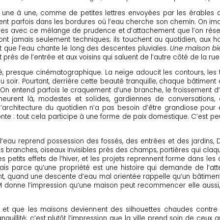
, une à une, comme de petites lettres envoyées par les érables a
nnent parfois dans les bordures où l’eau cherche son chemin. On i
ttières avec ce mélange de prudence et d’attachement que l’on rés
t jamais seulement techniques; ils touchent au quotidien, aux habi
nt que l’eau chante le long des descentes pluviales.
Une maison bi
 près de l’entrée et aux voisins qui saluent de l’autre côté de la rue
, presque cinématographique. La neige adoucit les contours, les to
oir. Pourtant, derrière cette beauté tranquille, chaque bâtiment con
 entend parfois le craquement d’une branche, le froissement d’un
emeurent là, modestes et solides, gardiennes de conversations,
architecture du quotidien n’a pas besoin d’être grandiose pour ê
fonte : tout cela participe à une forme de paix domestique. C’est pe
e l’eau reprend possession des fossés, des entrées et des jardins
 les branches, oiseaux invisibles près des champs, portières qui claq
 petits effets de l’hiver, et les projets reprennent forme dans les
is parce qu’une propriété est une histoire qui demande de l’att
ulent, quand une descente d’eau mal orientée rappelle qu’un bâtim
donne l’impression qu’une maison peut recommencer elle aussi, 
et que les maisons deviennent des silhouettes chaudes contre l
nquillité; c’est plutôt l’impression que la ville prend soin de ceux 