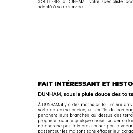
GOUTTIÈRES à DUNHAM : votre spécialiste local 
adapté à votre service.
FAIT INTÉRESSANT ET HISTO
DUNHAM, sous la pluie douce des toits 
À DUNHAM, il y a des matins où la lumière arri
sorte de calme ancien, un souffle de campagn
penchent leurs branches au-dessus des terrain
propriété raconte quelque chose : un perron lav
ne cherche pas à impressionner par le vacarme;
passent sur les maisons sans effacer leur caractè