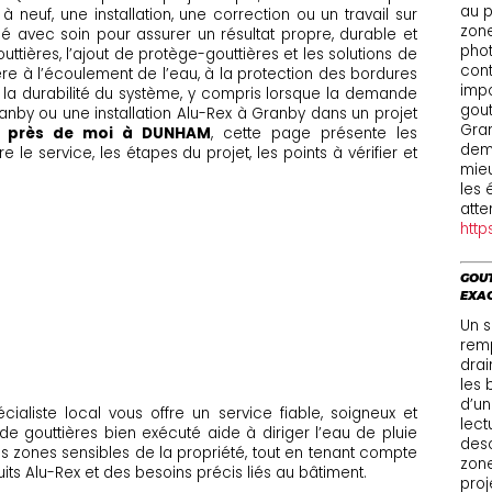
au p
 neuf, une installation, une correction ou un travail sur
zone
fié avec soin pour assurer un résultat propre, durable et
phot
outtières, l’ajout de protège-gouttières et les solutions de
cont
re à l’écoulement de l’eau, à la protection des bordures
impo
 à la durabilité du système, y compris lorsque la demande
gout
ranby ou une installation Alu-Rex à Granby dans un projet
Gran
s près de moi à DUNHAM
, cette page présente les
dem
le service, les étapes du projet, les points à vérifier et
mieu
.
les 
atte
http
GOUT
EXA
Un s
remp
drai
les 
d’un
écialiste local vous offre un service fiable, soigneux et
lect
 de gouttières bien exécuté aide à diriger l’eau de pluie
desc
des zones sensibles de la propriété, tout en tenant compte
zone
uits Alu-Rex et des besoins précis liés au bâtiment.
proj