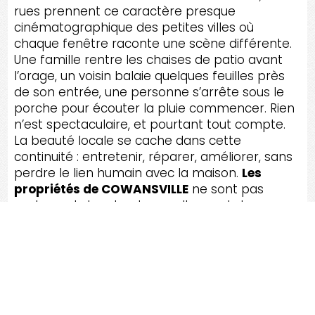
rues prennent ce caractère presque
cinématographique des petites villes où
chaque fenêtre raconte une scène différente.
Une famille rentre les chaises de patio avant
l’orage, un voisin balaie quelques feuilles près
de son entrée, une personne s’arrête sous le
porche pour écouter la pluie commencer. Rien
n’est spectaculaire, et pourtant tout compte.
La beauté locale se cache dans cette
continuité : entretenir, réparer, améliorer, sans
perdre le lien humain avec la maison.
Les
propriétés de COWANSVILLE
ne sont pas
seulement des structures; elles sont des
repères, des abris, des lieux où l’on mesure le
temps aux saisons, aux rénovations, aux projets
reportés puis enfin réalisés avec soin.
Au cœur de cette ambiance, il y a une
promesse silencieuse : celle de faire les choses
correctement, sans précipitation inutile, avec