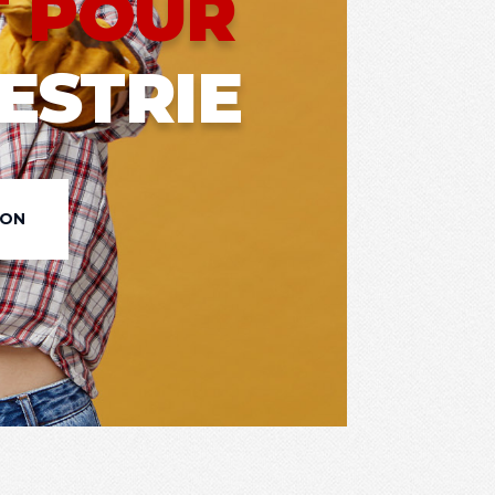
T POUR
ESTRIE
ION