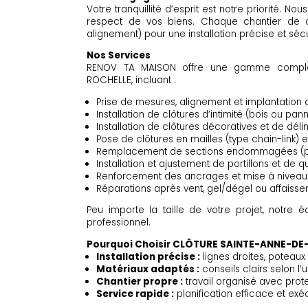
Votre tranquillité d’esprit est notre priorité. N
respect de vos biens. Chaque chantier de c
alignement) pour une installation précise et sécu
Nos Services
RENOV TA MAISON offre une gamme compl
ROCHELLE, incluant :
Prise de mesures, alignement et implantation d
Installation de clôtures d’intimité (bois ou pan
Installation de clôtures décoratives et de déli
Pose de clôtures en mailles (type chain-link) 
Remplacement de sections endommagées (pot
Installation et ajustement de portillons et de qu
Renforcement des ancrages et mise à niveau
Réparations après vent, gel/dégel ou affaisse
Peu importe la taille de votre projet, notre é
professionnel.
Pourquoi Choisir CLÔTURE SAINTE-ANNE-DE
Installation précise :
lignes droites, poteaux 
Matériaux adaptés :
conseils clairs selon l’u
Chantier propre :
travail organisé avec prote
Service rapide :
planification efficace et exé