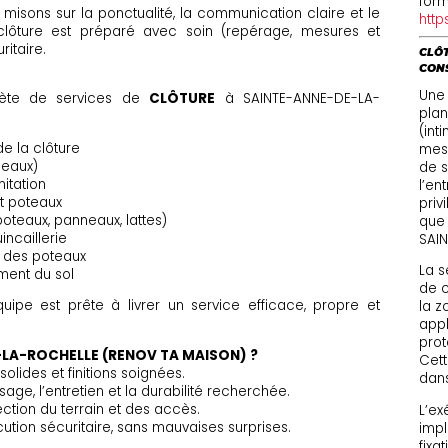
form
ous misons sur la ponctualité, la communication claire et le
http
lôture est préparé avec soin (repérage, mesures et
ritaire.
CLÔT
CON
Une
ète de services de
CLÔTURE
à SAINTE-ANNE-DE-LA-
plan
(int
e la clôture
mesu
neaux)
de s
mitation
l’en
et poteaux
priv
eaux, panneaux, lattes)
que 
incaillerie
SAI
 des poteaux
La s
ment du sol
de c
quipe est prête à livrer un service efficace, propre et
la z
appl
prot
-LA-ROCHELLE (RENOV TA MAISON) ?
Cett
solides et finitions soignées.
dan
sage, l’entretien et la durabilité recherchée.
ction du terrain et des accès.
L’ex
cution sécuritaire, sans mauvaises surprises.
impl
fixa