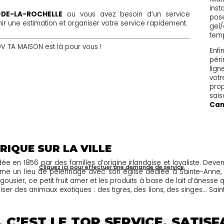
inst
-DE-LA-ROCHELLE
ou vous avez besoin d’un service
pose
 une estimation et organiser votre service rapidement.
gel/
tem
 TA MAISON est là pour vous !
Enfi
péri
lign
votr
prop
sais
Cant
RIQUE SUR LA VILLE
e en 1856 par des familles d’origine irlandaise et loyaliste. Deve
Cliquez ici pour effectuer une demande de service.
n lieu de pèlerinage avec son église dédiée à Sainte-Anne, sa
gousier, ce petit fruit amer et les produits à base de lait d’ânesse 
ser des animaux exotiques : des tigres, des lions, des singes… Sa
 C’EST LE TOP SERVICE, SATIS