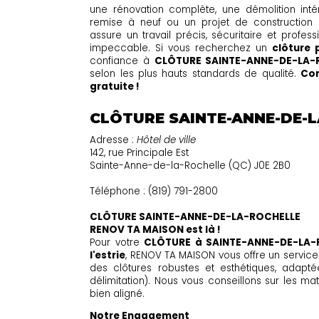
une rénovation complète, une démolition intér
remise à neuf ou un projet de construction 
assure un travail précis, sécuritaire et profe
impeccable. Si vous recherchez un
clôture
confiance à
CLÔTURE SAINTE-ANNE-DE-LA-
selon les plus hauts standards de qualité.
Con
gratuite !
CLÔTURE SAINTE-ANNE-DE-
Adresse :
Hôtel de ville
142, rue Principale Est
Sainte-Anne-de-la-Rochelle (QC) J0E 2B0
Téléphone : (819) 791-2800
CLÔTURE SAINTE-ANNE-DE-LA-ROCHELLE
RENOV TA MAISON est là !
Pour votre
CLÔTURE à SAINTE-ANNE-DE-LA-
l'estrie
, RENOV TA MAISON vous offre un service 
des clôtures robustes et esthétiques, adaptée
délimitation). Nous vous conseillons sur les maté
bien aligné.
Notre Engagement