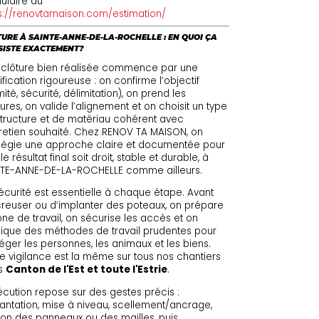
ulaire au
s://renovtamaison.com/estimation/
URE À SAINTE-ANNE-DE-LA-ROCHELLE : EN QUOI ÇA
SISTE EXACTEMENT?
 clôture bien réalisée commence par une
ification rigoureuse : on confirme l’objectif
imité, sécurité, délimitation), on prend les
res, on valide l’alignement et on choisit un type
tructure et de matériau cohérent avec
tretien souhaité. Chez RENOV TA MAISON, on
ilégie une approche claire et documentée pour
le résultat final soit droit, stable et durable, à
NTE-ANNE-DE-LA-ROCHELLE comme ailleurs.
écurité est essentielle à chaque étape. Avant
reuser ou d’implanter des poteaux, on prépare
one de travail, on sécurise les accès et on
ique des méthodes de travail prudentes pour
éger les personnes, les animaux et les biens.
e vigilance est la même sur tous nos chantiers
s
Canton de l'Est et toute l'Estrie
.
écution repose sur des gestes précis :
antation, mise à niveau, scellement/ancrage,
tion des panneaux ou des mailles, puis