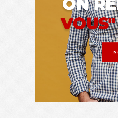
ON R
VOUS"
IN