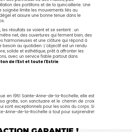
allation des portillons et de la quincaillerie. Une
 soignée limite les mouvements liés au
dégel et assure une bonne tenue dans le
ps.
n, les résultats se voient et se sentent : un
mètre net, des ouvertures qui ferment bien, des
es harmonieuses et une clôture qui répond à
e besoin au quotidien. L’objectif est un rendu
re, solide et esthétique, prêt à affronter les
ons, avec un service fiable partout dans
on de l'Est et toute l'Estrie
.
nue en 1951 Sainte-Anne-de-la-Rochelle, elle est
 grotte, son sanctuaire et le chemin de croix
qui sont exceptionnels pour les soins du corps. Si
inte-Anne-de-la-Rochelle a tout pour surprendre!
FACTION GARANTIE !