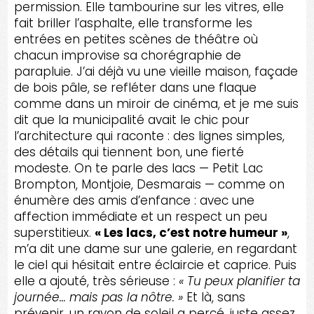
permission. Elle tambourine sur les vitres, elle
fait briller l’asphalte, elle transforme les
entrées en petites scènes de théâtre où
chacun improvise sa chorégraphie de
parapluie. J’ai déjà vu une vieille maison, façade
de bois pâle, se refléter dans une flaque
comme dans un miroir de cinéma, et je me suis
dit que la municipalité avait le chic pour
l’architecture qui raconte : des lignes simples,
des détails qui tiennent bon, une fierté
modeste. On te parle des lacs — Petit Lac
Brompton, Montjoie, Desmarais — comme on
énumère des amis d’enfance : avec une
affection immédiate et un respect un peu
superstitieux.
« Les lacs, c’est notre humeur »
,
m’a dit une dame sur une galerie, en regardant
le ciel qui hésitait entre éclaircie et caprice. Puis
elle a ajouté, très sérieuse :
« Tu peux planifier ta
journée… mais pas la nôtre. »
Et là, sans
prévenir, un rayon de soleil a percé, juste assez