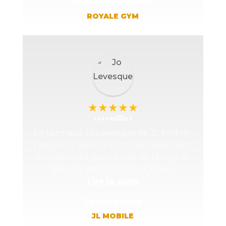
Olivier Montminy
ROYALE GYM
★
★
★
★
★
« ça roulllle »
En tant que Jo Levesque de JL Mobile,
j’apprécie quand les choses avancent
simplement, sans perte de temps et
avec du vrai bon sens. Ce qui...
Lire la suite
Jo Levesque
JL MOBILE