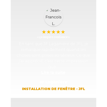
★
★
★
★
★
« ça inspire confiance »
En tant que JF Laganière de JFL, je
remarque rapidement quand les
choses sont prises au sérieux. Ce que
j’ai apprécié, c’est cette impression
que...
Lire la suite
JF Laganière
INSTALLATION DE FENÊTRE - JFL