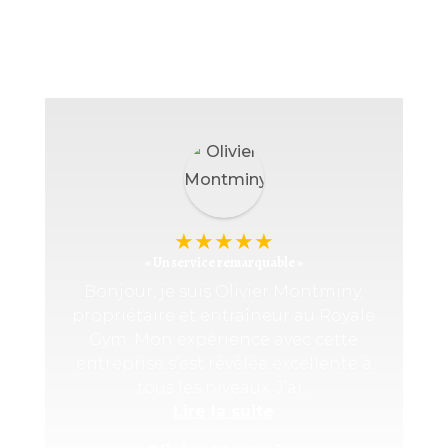
★
★
★
★
★
« Un service remarquable »
Bonjour, je suis Olivier Montminy,
propriétaire et entraîneur au Royale
Gym. Mon expérience avec cette
entreprise s’est révélée excellente à
tous les niveaux. J’ai...
Lire la suite