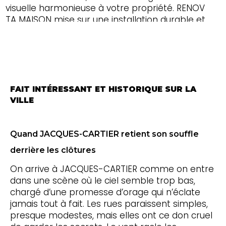
visuelle harmonieuse à votre propriété. RENOV
TA MAISON mise sur une installation durable et
facile d’entretien, afin que votre clôture
conserve son allure et sa solidité saison après
saison, dans le Canton de l'Est et toute l'Estrie.
FAIT INTÉRESSANT ET HISTORIQUE SUR LA
VILLE
Quand JACQUES-CARTIER retient son souffle
derrière les clôtures
On arrive à JACQUES-CARTIER comme on entre
dans une scène où le ciel semble trop bas,
chargé d’une promesse d’orage qui n’éclate
jamais tout à fait. Les rues paraissent simples,
presque modestes, mais elles ont ce don cruel