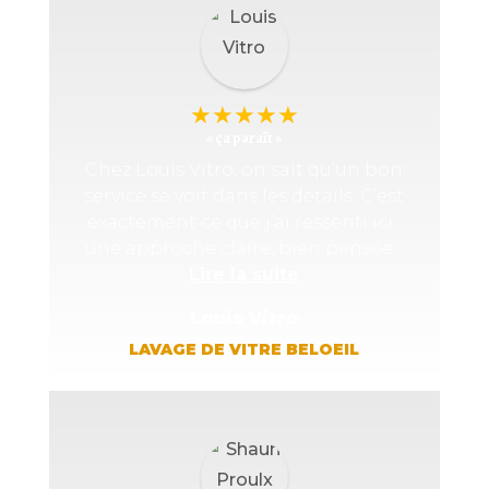
★
★
★
★
★
« ça paraît »
Chez Louis Vitro, on sait qu’un bon
service se voit dans les détails. C’est
exactement ce que j’ai ressenti ici :
une approche claire, bien pensée...
Lire la suite
Louis Vitro
LAVAGE DE VITRE BELOEIL