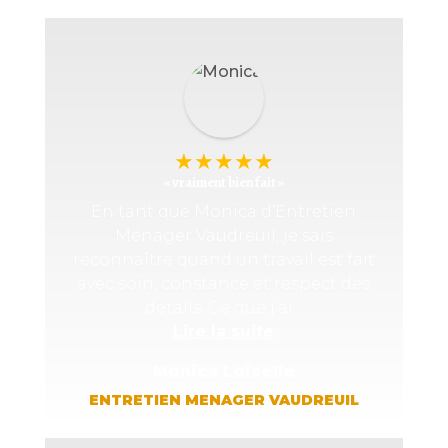
★
★
★
★
★
« vraiment bien fait »
En tant que Monica d’Entretien
Ménager Vaudreuil, je sais
reconnaître quand un travail est fait
avec soin, constance et respect des
détails. Ce que j’ai...
Lire la suite
Monica Loiselle
ENTRETIEN MENAGER VAUDREUIL