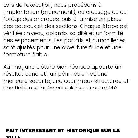
Lors de l’exécution, nous procédons à
l’implantation (alignement), au creusage ou au
forage des ancrages, puis à la mise en place
des poteaux et des sections. Chaque étape est
vérifiée : niveau, aplomb, solidité et uniformité
des espacements. Les portails et quincailleries
sont ajustés pour une ouverture fluide et une
fermeture fiable.
Au final, une clôture bien réalisée apporte un
résultat concret : un périmètre net, une
meilleure sécurité, une cour mieux structurée et
une finition soignée qui valorise la propriété.
Notre objectif est de livrer une installation
propre, robuste et durable, prête à affronter
les saisons du Canton de l'Est et toute l'Estrie.
FAIT INTÉRESSANT ET HISTORIQUE SUR LA
VILLE