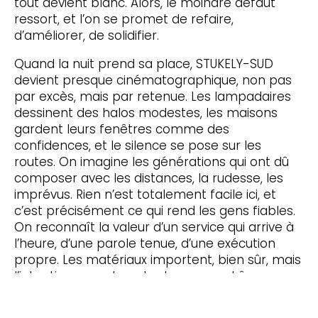
tout devient blanc. Alors, le moindre défaut
ressort, et l’on se promet de refaire,
d’améliorer, de solidifier.
Quand la nuit prend sa place, STUKELY-SUD
devient presque cinématographique, non pas
par excès, mais par retenue. Les lampadaires
dessinent des halos modestes, les maisons
gardent leurs fenêtres comme des
confidences, et le silence se pose sur les
routes. On imagine les générations qui ont dû
composer avec les distances, la rudesse, les
imprévus. Rien n’est totalement facile ici, et
c’est précisément ce qui rend les gens fiables.
On reconnaît la valeur d’un service qui arrive à
l’heure, d’une parole tenue, d’une exécution
propre. Les matériaux importent, bien sûr, mais
l’intention compte autant : ne pas abîmer ce
qui existe, ne pas bâcler, laisser derrière soi une
impression de propreté. À STUKELY-SUD, une