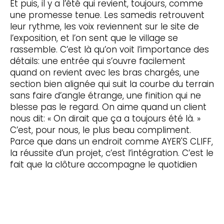
Et puis, il y a l’été qui revient, toujours, comme
une promesse tenue. Les samedis retrouvent
leur rythme, les voix reviennent sur le site de
l’exposition, et l’on sent que le village se
rassemble. C’est là qu’on voit l’importance des
détails: une entrée qui s’ouvre facilement
quand on revient avec les bras chargés, une
section bien alignée qui suit la courbe du terrain
sans faire d’angle étrange, une finition qui ne
blesse pas le regard. On aime quand un client
nous dit: « On dirait que ça a toujours été là. »
C’est, pour nous, le plus beau compliment.
Parce que dans un endroit comme AYER'S CLIFF,
la réussite d’un projet, c’est l’intégration. C’est le
fait que la clôture accompagne le quotidien
sans le compliquer. Que les enfants puissent
courir, que le chien puisse s’étirer au soleil, que
les voisins puissent se saluer sans que tout soit
exposé. On ne vend pas des miracles; on
construit des repères. Et quand le soir tombe