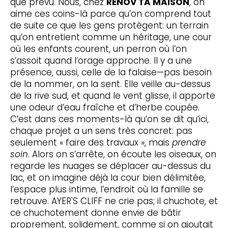
que prévu. Nous, chez
RENOV TA MAISON
, on
aime ces coins-là parce qu’on comprend tout
de suite ce que les gens protègent: un terrain
qu’on entretient comme un héritage, une cour
où les enfants courent, un perron où l’on
s’assoit quand l’orage approche. Il y a une
présence, aussi, celle de la falaise—pas besoin
de la nommer, on la sent. Elle veille au-dessus
de la rive sud, et quand le vent glisse, il apporte
une odeur d’eau fraîche et d’herbe coupée.
C’est dans ces moments-là qu’on se dit qu’ici,
chaque projet a un sens très concret: pas
seulement « faire des travaux », mais
prendre
soin
. Alors on s’arrête, on écoute les oiseaux, on
regarde les nuages se déplacer au-dessus du
lac, et on imagine déjà la cour bien délimitée,
l’espace plus intime, l’endroit où la famille se
retrouve. AYER'S CLIFF ne crie pas; il chuchote, et
ce chuchotement donne envie de bâtir
proprement, solidement, comme si on ajoutait