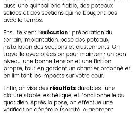
aussi une quincaillerie fiable, des poteaux
solides et des sections qui ne bougent pas
avec le temps.
Ensuite vient l’
exécution
: préparation du
terrain, implantation, pose des poteaux,
installation des sections et ajustements. On
travaille avec précision pour maintenir un bon
niveau, une bonne tension et une finition
propre, tout en gardant un chantier ordonné et
en limitant les impacts sur votre cour.
Enfin, on vise des
résultats
durables : une
clôture stable, esthétique, et fonctionnelle au
quotidien. Après la pose, on effectue une
vérification générale (solidité, alignement,
fermeture si applicable) afin que vous puissiez
profiter de vos espaces extérieurs en toute
confiance, en
Canton de l'Est et toute l'Estrie
.