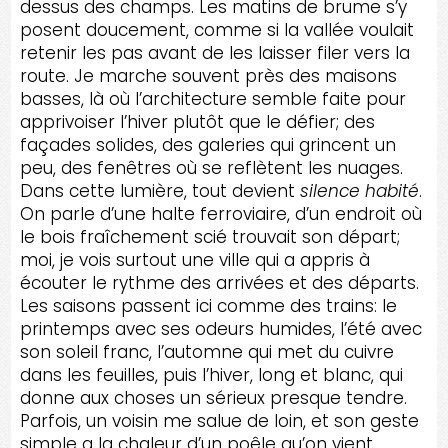
dessus des champs. Les matins de brume s’y
posent doucement, comme si la vallée voulait
retenir les pas avant de les laisser filer vers la
route. Je marche souvent près des maisons
basses, là où l’architecture semble faite pour
apprivoiser l’hiver plutôt que le défier; des
façades solides, des galeries qui grincent un
peu, des fenêtres où se reflètent les nuages.
Dans cette lumière, tout devient
silence habité
.
On parle d’une halte ferroviaire, d’un endroit où
le bois fraîchement scié trouvait son départ;
moi, je vois surtout une ville qui a appris à
écouter le rythme des arrivées et des départs.
Les saisons passent ici comme des trains: le
printemps avec ses odeurs humides, l’été avec
son soleil franc, l’automne qui met du cuivre
dans les feuilles, puis l’hiver, long et blanc, qui
donne aux choses un sérieux presque tendre.
Parfois, un voisin me salue de loin, et son geste
simple a la chaleur d’un poêle qu’on vient