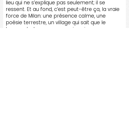
lieu qui ne s’explique pas seulement; il se
ressent. Et au fond, c’est peut-être ça, la vraie
force de Milan: une présence calme, une
poésie terrestre, un village qui sait que le
temps n’est pas un ennemi, mais un
compagnon.
RÉNOV
TA MAISON, C'EST LE
TOP SERVICE, SATISFACTION
GARANTIE !
Faites une Demande de service