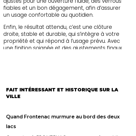
ajustés pour une ouverture fluide, des verrous
fiables et un bon dégagement, afin d’assurer
un usage confortable au quotidien.
Enfin, le résultat attendu, c’est une clôture
droite, stable et durable, qui s’intègre à votre
propriété et qui répond à l’usage prévu. Avec
une finition soignée et des ajustements finaux,
vous obtenez une installation propre, prête à
affronter les saisons et à valoriser votre terrain,
partout dans
Canton de l'Est et toute l'Estrie
.
FAIT INTÉRESSANT ET HISTORIQUE SUR LA
VILLE
Quand Frontenac murmure au bord des deux
lacs