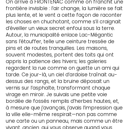
On arrive à FRONTENAC comme on franchit une
frontière invisible : l’air change, la lumière se fait
plus lente, et le vent a cette façon de raconter
les choses en chuchotant, comme s’il craignait
d’éveiller un vieux secret enfoui sous la terre.
Autour, la municipalité enlace Lac-Mégantic
sans l’étouffer, telle une ceinture tressée de
pins et de routes tranquilles. Les maisons,
souvent modestes, portent des toits qui ont
appris la patience des hivers; les galeries
regardent la rue comme on guette un ami qui
tarde. Ce jour-là, un ciel d’ardoise traînait au-
dessus des rangs, et la bruine déposait un
vernis sur l’asphalte, transformant chaque
virage en miroir. Je suivais une petite voie
bordée de fossés remplis d’herbes hautes, et,
à mesure que j’avançais, j’avais l’impression que
la ville elle-même respirait—non pas comme
une carte ou un panneau, mais comme un être
vivant,
ancien
, qui vous observe quand vous