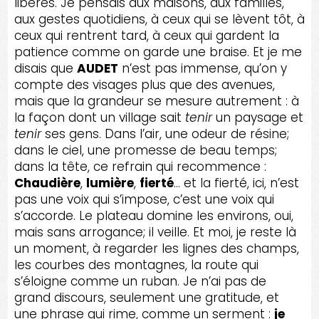
libérés. Je pensais aux maisons, aux familles,
aux gestes quotidiens, à ceux qui se lèvent tôt, à
ceux qui rentrent tard, à ceux qui gardent la
patience comme on garde une braise. Et je me
disais que
AUDET
n’est pas immense, qu’on y
compte des visages plus que des avenues,
mais que la grandeur se mesure autrement : à
la façon dont un village sait
tenir
un paysage et
tenir
ses gens. Dans l’air, une odeur de résine;
dans le ciel, une promesse de beau temps;
dans la tête, ce refrain qui recommence :
Chaudière
,
lumière
,
fierté
… et la fierté, ici, n’est
pas une voix qui s’impose, c’est une voix qui
s’accorde. Le plateau domine les environs, oui,
mais sans arrogance; il veille. Et moi, je reste là
un moment, à regarder les lignes des champs,
les courbes des montagnes, la route qui
s’éloigne comme un ruban. Je n’ai pas de
grand discours, seulement une gratitude, et
une phrase qui rime, comme un serment :
je