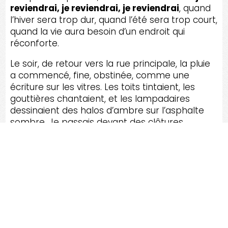
reviendrai, je reviendrai, je reviendrai
, quand
l’hiver sera trop dur, quand l’été sera trop court,
quand la vie aura besoin d’un endroit qui
réconforte.
Le soir, de retour vers la rue principale, la pluie
a commencé, fine, obstinée, comme une
écriture sur les vitres. Les toits tintaient, les
gouttières chantaient, et les lampadaires
dessinaient des halos d’ambre sur l’asphalte
sombre. Je passais devant des clôtures
simples, des jardins encore timides, des
galeries où l’on imagine des rires, des
confidences, des cafés trop chauds, des
histoires trop vraies. Et cette météo-là, au lieu
de tout effacer, soulignait les contours : le bois
plus foncé, la pierre plus vive, l’herbe plus verte;
la beauté devenait plus nette, plus honnête,
plus
près
. Dans un coin, j’ai entendu des voix,
peut-être une famille, peut-être des amis; la