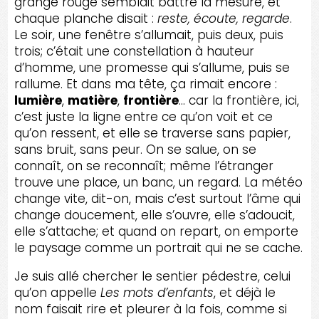
grange rouge semblait battre la mesure, et
chaque planche disait :
reste, écoute, regarde
.
Le soir, une fenêtre s’allumait, puis deux, puis
trois; c’était une constellation à hauteur
d’homme, une promesse qui s’allume, puis se
rallume. Et dans ma tête, ça rimait encore :
lumière
,
matière
,
frontière
… car la frontière, ici,
c’est juste la ligne entre ce qu’on voit et ce
qu’on ressent, et elle se traverse sans papier,
sans bruit, sans peur. On se salue, on se
connaît, on se reconnaît; même l’étranger
trouve une place, un banc, un regard. La météo
change vite, dit-on, mais c’est surtout l’âme qui
change doucement, elle s’ouvre, elle s’adoucit,
elle s’attache; et quand on repart, on emporte
le paysage comme un portrait qui ne se cache.
Je suis allé chercher le sentier pédestre, celui
qu’on appelle
Les mots d’enfants
, et déjà le
nom faisait rire et pleurer à la fois, comme si