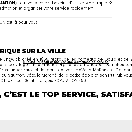
CANTON)
ou vous avez besoin d’un service rapide?
imation et organiser votre service rapidement.
 est là pour vous !
RIQUE SUR LA VILLE
e Lingwick, créé en 1855, regroupe les hameaux de Gould et de Sa
Cliquez ici pour effectuer une demande de service.
ans ce village surnommé les Highlands du Québec. De riches témoin
etières ancestraux et le pont couvert McVetty-McKenzie. Ce de
au Saumon. L’été, le Marché de la petite école et son P’tit Pub vo
 SECTEUR Haut-Saint-François POPULATION 456
 C’EST LE TOP SERVICE, SATIS