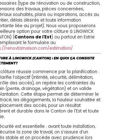
ssaires (type de rénovation ou de construction,
nsions des travaux, pièces concernées,
riaux souhaités, plans ou inspirations, accès au
tier, délais désirés et toute information
rtante liée au projet). Nous vous proposerons
eilleure option pour votre clôture à LINGWICK
NTON) (
Cantons de l'Est
) ou partout en Estrie
emplissant le formulaire au
s://renovtamaison.com/estimation/
URE À LINGWICK (CANTON) : EN QUOI ÇA CONSISTE
CTEMENT?
clôture réussie commence par la planification :
arifie l’objectif (intimité, sécurité, délimitation,
rôle des accès), on repère les contraintes du
ain (pente, drainage, végétation) et on valide
plantation. Cette étape permet de déterminer le
tracé, les dégagements, la hauteur souhaitée et
placement des accès, pour un résultat
rent et durable dans le Canton de l'Est et toute
rie.
écurité est essentielle : avant toute installation,
écurise la zone de travail, on s’assure d’un
s stable et on procède avec prudence lors