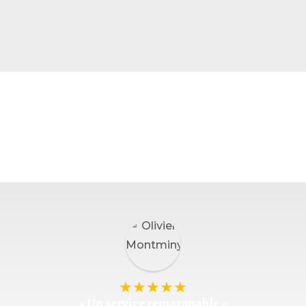
★
★
★
★
★
« Un service remarquable »