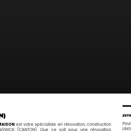
N)
ESTI
Pour
MAISON
est votre spécialiste en rénovation, construction
LING
LINGWICK (CANTON). Que ce soit pour une rénovation