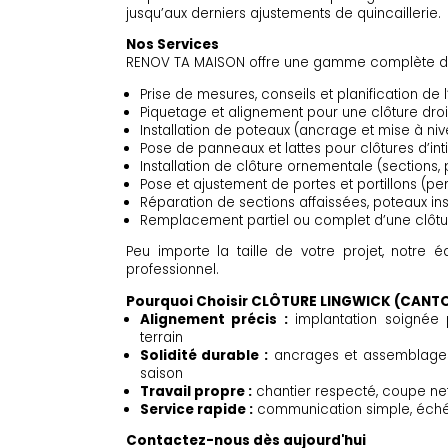
jusqu’aux derniers ajustements de quincaillerie.
Nos Services
RENOV TA MAISON offre une gamme complète d
Prise de mesures, conseils et planification de 
Piquetage et alignement pour une clôture droi
Installation de poteaux (ancrage et mise à niv
Pose de panneaux et lattes pour clôtures d’int
Installation de clôture ornementale (sections,
Pose et ajustement de portes et portillons (pen
Réparation de sections affaissées, poteaux ins
Remplacement partiel ou complet d’une clôtur
Peu importe la taille de votre projet, notre é
professionnel.
Pourquoi Choisir CLÔTURE LINGWICK (CANT
Alignement précis :
implantation soignée p
terrain
Solidité durable :
ancrages et assemblages 
saison
Travail propre :
chantier respecté, coupe nett
Service rapide :
communication simple, échéan
Contactez-nous dès aujourd'hui