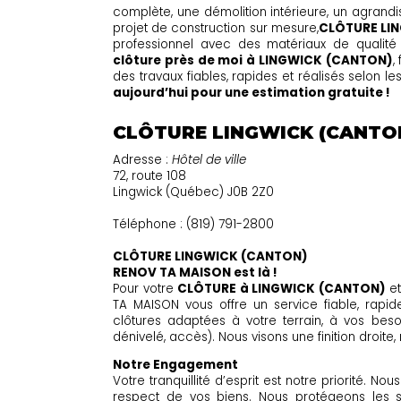
complète, une démolition intérieure, un agrandi
projet de construction sur mesure,
CLÔTURE LI
professionnel avec des matériaux de qualité
clôture près de moi à LINGWICK (CANTON)
,
des travaux fiables, rapides et réalisés selon l
aujourd’hui pour une estimation gratuite !
CLÔTURE LINGWICK (CANTO
Adresse :
Hôtel de ville
72, route 108
Lingwick (Québec) J0B 2Z0
Téléphone : (819) 791-2800
CLÔTURE LINGWICK (CANTON)
RENOV TA MAISON est là !
Pour votre
CLÔTURE à LINGWICK (CANTON)
et
TA MAISON vous offre un service fiable, rapid
clôtures adaptées à votre terrain, à vos besoi
dénivelé, accès). Nous visons une finition droite
Notre Engagement
Votre tranquillité d’esprit est notre priorité. N
respect de vos biens. Nous protégeons les su