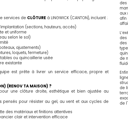
des 
manu
aux 
e services de
CLÔTURE
à LINGWICK (CANTON), incluant :
afin
affa
l’implantation (sections, hauteurs, accès)
te et uniforme
L’ex
eau selon le sol)
des 
imité
des 
 poteaux, ajustements)
type
tures, loquets, fermeture)
quin
tables ou quincaillerie usée
de n
e existante
flui
quipe est prête à livrer un service efficace, propre et
Enfi
lign
stru
ON) (RENOV TA MAISON) ?
de l
our une clôture droite, esthétique et bien ajustée au
terr
exac
pensés pour résister au gel, au vent et aux cycles de
de l'
e des matériaux et finitions attentives
cier clair et intervention efficace