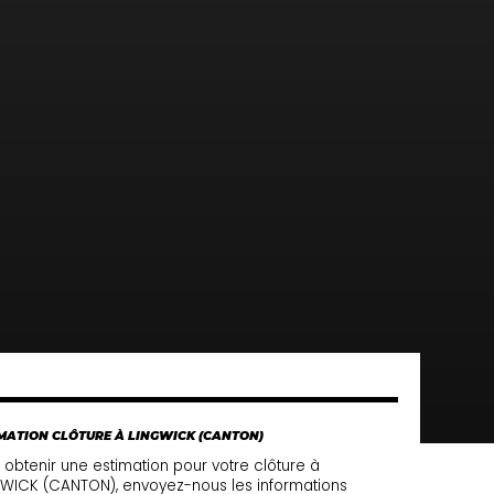
MATION CLÔTURE À LINGWICK (CANTON)
 obtenir une estimation pour votre clôture à
WICK (CANTON), envoyez-nous les informations