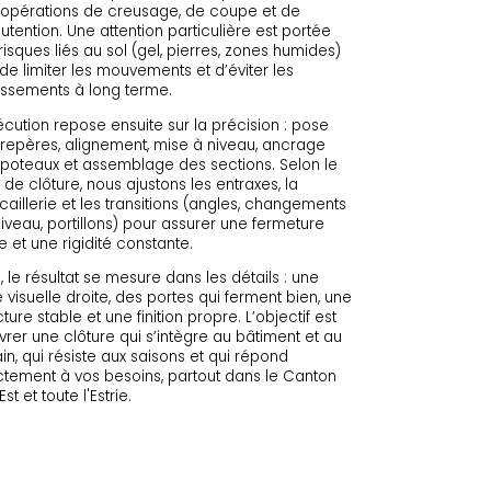
opérations de creusage, de coupe et de
tention. Une attention particulière est portée
risques liés au sol (gel, pierres, zones humides)
 de limiter les mouvements et d’éviter les
issements à long terme.
écution repose ensuite sur la précision : pose
repères, alignement, mise à niveau, ancrage
poteaux et assemblage des sections. Selon le
 de clôture, nous ajustons les entraxes, la
caillerie et les transitions (angles, changements
iveau, portillons) pour assurer une fermeture
de et une rigidité constante.
n, le résultat se mesure dans les détails : une
e visuelle droite, des portes qui ferment bien, une
cture stable et une finition propre. L’objectif est
ivrer une clôture qui s’intègre au bâtiment et au
ain, qui résiste aux saisons et qui répond
tement à vos besoins, partout dans le Canton
Est et toute l'Estrie.