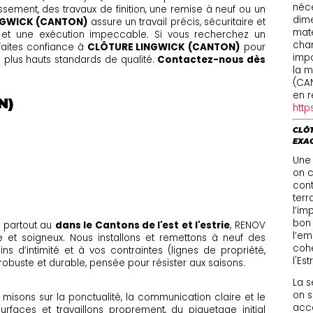
néce
ssement, des travaux de finition, une remise à neuf ou un
dime
NGWICK (CANTON)
assure un travail précis, sécuritaire et
maté
 et une exécution impeccable. Si vous recherchez un
chan
 faites confiance à
CLÔTURE LINGWICK (CANTON)
pour
impo
es plus hauts standards de qualité.
Contactez-nous dès
la m
(CA
en r
N)
http
CLÔT
EXA
Une 
on cl
cont
terr
l’im
bon 
 partout au
dans le Cantons de l'est et l'estrie
, RENOV
l’em
e et soigneux. Nous installons et remettons à neuf des
cohé
ns d’intimité et à vos contraintes (lignes de propriété,
l'Est
, robuste et durable, pensée pour résister aux saisons.
La s
on s
ous misons sur la ponctualité, la communication claire et le
accè
rfaces et travaillons proprement, du piquetage initial