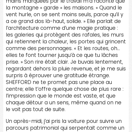
mains marquées par le travail m’a raconté que
la montagne « garde » les maisons. « Quand le
vent hurle, on se sent moins seuls, parce qu’il y
a ce grand dos là-haut, solide. » Elle parlait de
l’architecture comme d’une magie pratique :
les galeries qui protègent des rafales, les murs
qui retiennent la chaleur, les portes qui grincent
comme des personnages. « Et les routes, oh…
elles te font tourner jusqu’à ce que tu lâches
prise. » Son rire était clair. Je buvais lentement,
regardant dehors la pluie revenue, et je me suis
surpris à éprouver une gratitude étrange.
SHEFFORD ne te promet pas une place au
centre; elle t’offre quelque chose de plus rare :
l’impression que le monde est vaste, et que
chaque détour a un sens, même quand on ne
le voit pas tout de suite.
Un après-midi, j’ai pris la voiture pour suivre un
parcours patrimonial qui serpentait comme un