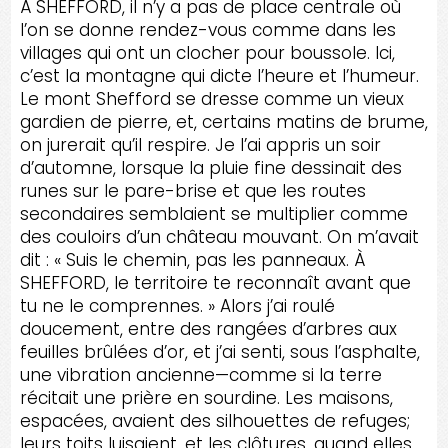
À SHEFFORD, il n’y a pas de place centrale où
l’on se donne rendez-vous comme dans les
villages qui ont un clocher pour boussole. Ici,
c’est la montagne qui dicte l’heure et l’humeur.
Le mont Shefford se dresse comme un vieux
gardien de pierre, et, certains matins de brume,
on jurerait qu’il respire. Je l’ai appris un soir
d’automne, lorsque la pluie fine dessinait des
runes sur le pare-brise et que les routes
secondaires semblaient se multiplier comme
des couloirs d’un château mouvant. On m’avait
dit : « Suis le chemin, pas les panneaux. À
SHEFFORD, le territoire te reconnaît avant que
tu ne le comprennes. » Alors j’ai roulé
doucement, entre des rangées d’arbres aux
feuilles brûlées d’or, et j’ai senti, sous l’asphalte,
une vibration ancienne—comme si la terre
récitait une prière en sourdine. Les maisons,
espacées, avaient des silhouettes de refuges;
leurs toits luisaient, et les clôtures, quand elles