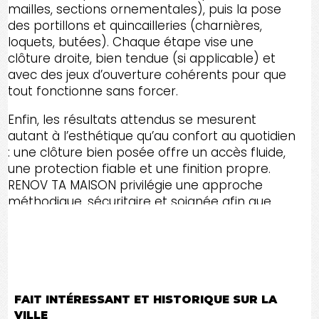
mailles, sections ornementales), puis la pose
des portillons et quincailleries (charnières,
loquets, butées). Chaque étape vise une
clôture droite, bien tendue (si applicable) et
avec des jeux d’ouverture cohérents pour que
tout fonctionne sans forcer.
Enfin, les résultats attendus se mesurent
autant à l’esthétique qu’au confort au quotidien
: une clôture bien posée offre un accès fluide,
une protection fiable et une finition propre.
RENOV TA MAISON privilégie une approche
méthodique, sécuritaire et soignée afin que
votre CLÔTURE à SAINT-JOACHIM-DE-SHEFFORD
soit durable et parfaitement adaptée à votre
terrain, dans le Canton de l'Est et toute l'Estrie.
FAIT INTÉRESSANT ET HISTORIQUE SUR LA
VILLE