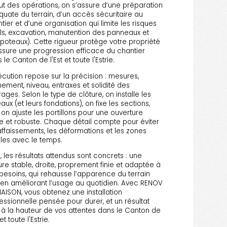
t des opérations, on s’assure d’une préparation
uate du terrain, d’un accès sécuritaire au
tier et d’une organisation qui limite les risques
ils, excavation, manutention des panneaux et
poteaux). Cette rigueur protège votre propriété
ssure une progression efficace du chantier
 le Canton de l'Est et toute l'Estrie.
écution repose sur la précision : mesures,
nement, niveau, entraxes et solidité des
ages. Selon le type de clôture, on installe les
aux (et leurs fondations), on fixe les sections,
 on ajuste les portillons pour une ouverture
de et robuste. Chaque détail compte pour éviter
affaissements, les déformations et les zones
iles avec le temps.
n, les résultats attendus sont concrets : une
ure stable, droite, proprement finie et adaptée à
besoins, qui rehausse l’apparence du terrain
 en améliorant l’usage au quotidien. Avec RENOV
AISON, vous obtenez une installation
essionnelle pensée pour durer, et un résultat
l à la hauteur de vos attentes dans le Canton de
 et toute l'Estrie.