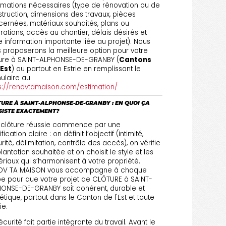
rmations nécessaires (type de rénovation ou de
truction, dimensions des travaux, pièces
ernées, matériaux souhaités, plans ou
irations, accès au chantier, délais désirés et
e information importante liée au projet). Nous
 proposerons la meilleure option pour votre
ture à SAINT-ALPHONSE-DE-GRANBY (
Cantons
'Est
) ou partout en Estrie en remplissant le
ulaire au
s://renovtamaison.com/estimation/
URE À SAINT-ALPHONSE-DE-GRANBY : EN QUOI ÇA
SISTE EXACTEMENT?
 clôture réussie commence par une
fication claire : on définit l’objectif (intimité,
rité, délimitation, contrôle des accès), on vérifie
plantation souhaitée et on choisit le style et les
riaux qui s’harmonisent à votre propriété.
OV TA MAISON vous accompagne à chaque
e pour que votre projet de CLÔTURE à SAINT-
ONSE-DE-GRANBY soit cohérent, durable et
étique, partout dans le Canton de l'Est et toute
rie.
écurité fait partie intégrante du travail. Avant le