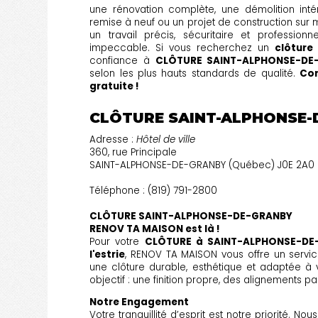
une rénovation complète, une démolition intér
remise à neuf ou un projet de construction sur 
un travail précis, sécuritaire et professio
impeccable. Si vous recherchez un
clôture
confiance à
CLÔTURE SAINT-ALPHONSE-DE
selon les plus hauts standards de qualité.
Con
gratuite !
CLÔTURE SAINT-ALPHONSE-
Adresse :
Hôtel de ville
360, rue Principale
SAINT-ALPHONSE-DE-GRANBY (Québec) J0E 2A0
Téléphone : (819) 791-2800
CLÔTURE SAINT-ALPHONSE-DE-GRANBY
RENOV TA MAISON est là !
Pour votre
CLÔTURE à SAINT-ALPHONSE-DE
l'estrie
, RENOV TA MAISON vous offre un service
une clôture durable, esthétique et adaptée à vo
objectif : une finition propre, des alignements par
Notre Engagement
Votre tranquillité d’esprit est notre priorité. N