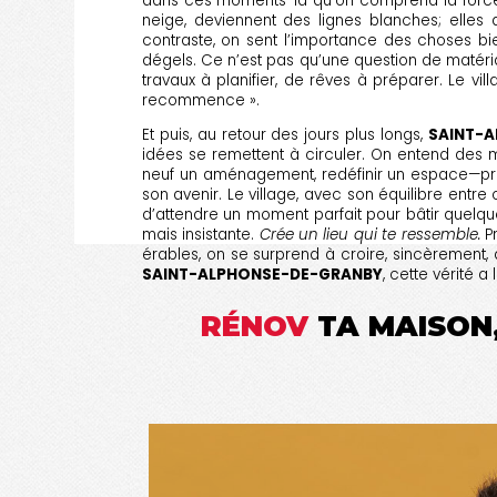
dans ces moments-là qu’on comprend la force d
neige, deviennent des lignes blanches; elles 
contraste, on sent l’importance des choses bie
dégels. Ce n’est pas qu’une question de matéria
travaux à planifier, de rêves à préparer. Le villa
recommence ».
Et puis, au retour des jours plus longs,
SAINT-
idées se remettent à circuler. On entend des ma
neuf un aménagement, redéfinir un espace—pren
son avenir. Le village, avec son équilibre entr
d’attendre un moment parfait pour bâtir quelqu
mais insistante.
Crée un lieu qui te ressemble.
Pr
érables, on se surprend à croire, sincèrement, 
SAINT-ALPHONSE-DE-GRANBY
, cette vérité a
RÉNOV
TA MAISON,