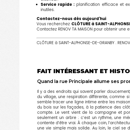
Service rapide :
planification efficace et ex
inutiles.
Contactez-nous dès aujourd'hui
Vous recherchez
CLÔTURE à SAINT-ALPHON
Contactez RENOV TA MAISON pour obtenir une est
CLÔTURE à SAINT-ALPHONSE-DE-GRANBY : RENOV T
FAIT INTÉRESSANT ET HISTO
Quand la rue Principale allume ses p
Il y a des endroits qui savent parler doucemen
du village, une respiration différente, comme s
semble tracer une ligne intime entre les maison
du bois sur les façades, à la patience des clô
compte. Le vent vient de la campagne et por
seulement un arbre : c’est un rythme, une mém
contente d’être vrai. À chaque coin, l’architectur
une vie simple mais solide. Au loin, le ciel 