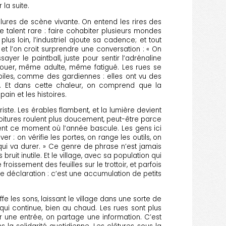
la suite.
allures de scène vivante. On entend les rires des
 ce talent rare : faire cohabiter plusieurs mondes
plus loin, l’industriel ajoute sa cadence; et tout
et l’on croit surprendre une conversation : « On
ayer le paintball, juste pour sentir l’adrénaline
jouer, même adulte, même fatigué. Les rues se
obiles, comme des gardiennes : elles ont vu des
ts. Et dans cette chaleur, on comprend que la
in et les histoires.
riste. Les érables flambent, et la lumière devient
itures roulent plus doucement, peut-être parce
sent ce moment où l’année bascule. Les gens ici
 : on vérifie les portes, on range les outils, on
 qui va durer. » Ce genre de phrase n’est jamais
bruit inutile. Et le village, avec sa population qui
oissement des feuilles sur le trottoir, et parfois
ande déclaration : c’est une accumulation de petits
ffe les sons, laissant le village dans une sorte de
qui continue, bien au chaud. Les rues sont plus
r une entrée, on partage une information. C’est