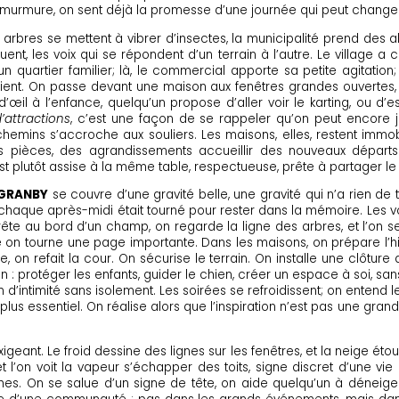
 murmure, on sent déjà la promesse d’une journée qui peut changer 
es arbres se mettent à vibrer d’insectes, la municipalité prend des 
quent, les voix qui se répondent d’un terrain à l’autre. Le village a
un quartier familier; là, le commercial apporte sa petite agitation; 
atient. On passe devant une maison aux fenêtres grandes ouvertes, 
il à l’enfance, quelqu’un propose d’aller voir le karting, ou d’ess
’attractions
, c’est une façon de se rappeler qu’on peut encore 
 chemins s’accroche aux souliers. Les maisons, elles, restent imm
les pièces, des agrandissements accueillir des nouveaux dépar
 plutôt assise à la même table, respectueuse, prête à partager le pa
-GRANBY
se couvre d’une gravité belle, une gravité qui n’a rien de t
aque après-midi était tourné pour rester dans la mémoire. Les vo
ête au bord d’un champ, on regarde la ligne des arbres, et l’on 
e on tourne une page importante. Dans les maisons, on prépare l’hiver
, on refait la cour. On sécurise le terrain. On installe une clôture
on : protéger les enfants, guider le chien, créer un espace à soi, sans 
ntimité sans isolement. Les soirées se refroidissent; on entend le fr
, plus essentiel. On réalise alors que l’inspiration n’est pas une gr
geant. Le froid dessine des lignes sur les fenêtres, et la neige étou
l’on voit la vapeur s’échapper des toits, signe discret d’une vie 
hes. On se salue d’un signe de tête, on aide quelqu’un à déneige