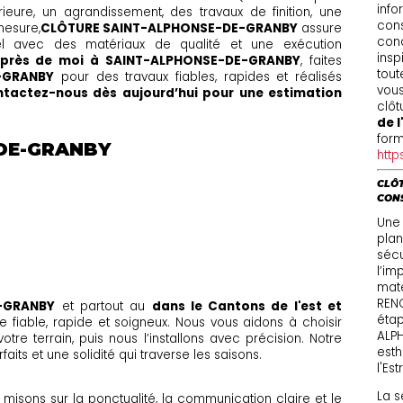
info
ieure, un agrandissement, des travaux de finition, une
cons
mesure,
CLÔTURE SAINT-ALPHONSE-DE-GRANBY
assure
conc
nnel avec des matériaux de qualité et une exécution
insp
 près de moi à SAINT-ALPHONSE-DE-GRANBY
, faites
tout
-GRANBY
pour des travaux fiables, rapides et réalisés
vous
tactez-nous dès aujourd’hui pour une estimation
clô
de l
form
DE-GRANBY
http
CLÔT
CON
Une
plani
sécu
l’im
maté
REN
-GRANBY
et partout au
dans le Cantons de l'est et
étap
 fiable, rapide et soigneux. Nous vous aidons à choisir
ALPH
tre terrain, puis nous l’installons avec précision. Notre
esth
faits et une solidité qui traverse les saisons.
l'Est
La s
ous misons sur la ponctualité, la communication claire et le