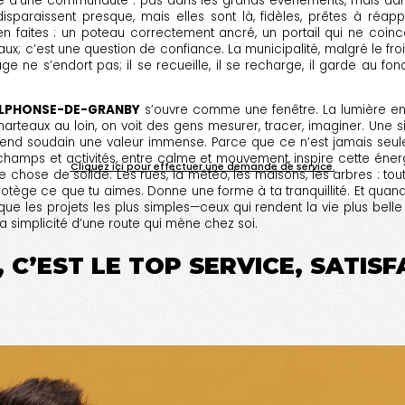
’une communauté : pas dans les grands événements, mais dans la
disparaissent presque, mais elles sont là, fidèles, prêtes à réap
n faites : un poteau correctement ancré, un portail qui ne coince
ux; c’est une question de confiance. La municipalité, malgré le fro
ge ne s’endort pas; il se recueille, il se recharge, il garde au fond
ALPHONSE-DE-GRANBY
s’ouvre comme une fenêtre. La lumière entre
rteaux au loin, on voit des gens mesurer, tracer, imaginer. Une s
d soudain une valeur immense. Parce que ce n’est jamais seuleme
e champs et activités, entre calme et mouvement, inspire cette éner
Cliquez ici pour effectuer une demande de service.
e chose de solide. Les rues, la météo, les maisons, les arbres : t
otège ce que tu aimes. Donne une forme à ta tranquillité. Et quand 
que les projets les plus simples—ceux qui rendent la vie plus belle
 la simplicité d’une route qui mène chez soi.
 C’EST LE TOP SERVICE, SATIS