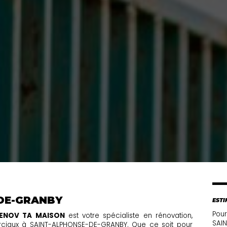
DE-GRANBY
ESTI
Pour
RENOV TA MAISON
est votre spécialiste en rénovation,
SAI
erciaux à SAINT-ALPHONSE-DE-GRANBY. Que ce soit pour