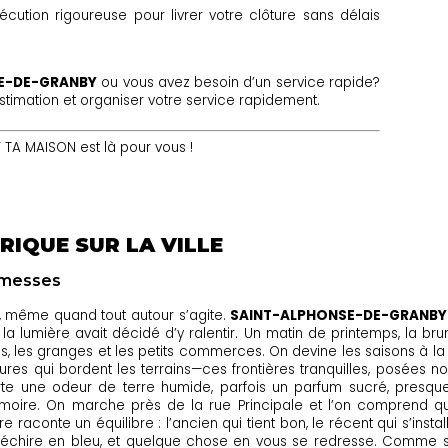
écution rigoureuse pour livrer votre clôture sans délais
SE-DE-GRANBY
ou vous avez besoin d’un service rapide?
imation et organiser votre service rapidement.
A MAISON est là pour vous !
RIQUE SUR LA VILLE
romesses
t, même quand tout autour s’agite.
SAINT-ALPHONSE-DE-GRANBY
i la lumière avait décidé d’y ralentir. Un matin de printemps, la
s, les granges et les petits commerces. On devine les saisons à la 
tures qui bordent les terrains—ces frontières tranquilles, posées 
te une odeur de terre humide, parfois un parfum sucré, presq
oire. On marche près de la rue Principale et l’on comprend que
e raconte un équilibre : l’ancien qui tient bon, le récent qui s’instal
se déchire en bleu, et quelque chose en vous se redresse. Comme 