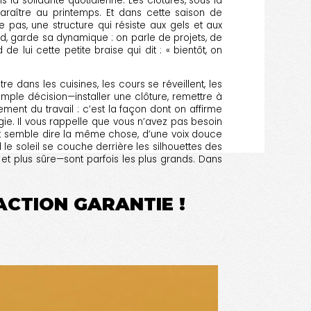
 solidarité quotidienne. Les clôtures, sous la
paraître au printemps. Et dans cette saison de
 pas, une structure qui résiste aux gels et aux
id, garde sa dynamique : on parle de projets, de
 de lui cette petite braise qui dit : « bientôt, on
 dans les cuisines, les cours se réveillent, les
imple décision—installer une clôture, remettre à
nt du travail : c’est la façon dont on affirme
gie. Il vous rappelle que vous n’avez pas besoin
out semble dire la même chose, d’une voix douce
le soleil se couche derrière les silhouettes des
 et plus sûre—sont parfois les plus grands. Dans
FACTION GARANTIE !