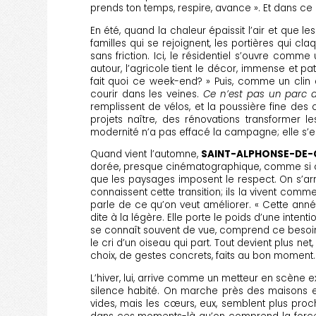
prends ton temps, respire, avance ». Et dans ce
En été, quand la chaleur épaissit l’air et que l
familles qui se rejoignent, les portières qui cla
sans friction. Ici, le résidentiel s’ouvre comme 
autour, l’agricole tient le décor, immense et p
fait quoi ce week-end? » Puis, comme un clin d’œ
courir dans les veines.
Ce n’est pas un parc d
remplissent de vélos, et la poussière fine des
projets naître, des rénovations transformer 
modernité n’a pas effacé la campagne; elle s’est
Quand vient l’automne,
SAINT-ALPHONSE-DE
dorée, presque cinématographique, comme si ch
que les paysages imposent le respect. On s’arr
connaissent cette transition; ils la vivent comm
parle de ce qu’on veut améliorer. « Cette année
dite à la légère. Elle porte le poids d’une intenti
se connaît souvent de vue, comprend ce besoin d’i
le cri d’un oiseau qui part. Tout devient plus net
choix, de gestes concrets, faits au bon moment.
L’hiver, lui, arrive comme un metteur en scène exi
silence habité. On marche près des maisons et 
vides, mais les cœurs, eux, semblent plus proc