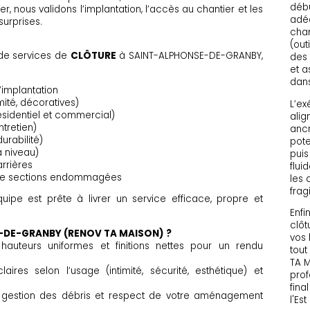
débu
r, nous validons l’implantation, l’accès au chantier et les
adéq
surprises.
chan
(out
de services de
CLÔTURE
à SAINT-ALPHONSE-DE-GRANBY,
des 
et a
dans
l’implantation
mité, décoratives)
L’ex
résidentiel et commercial)
alig
ntretien)
ancr
urabilité)
pote
 niveau)
puis
arrières
flui
 de sections endommagées
les 
frag
quipe est prête à livrer un service efficace, propre et
Enfi
clôt
E-DE-GRANBY (RENOV TA MAISON) ?
vos 
hauteurs uniformes et finitions nettes pour un rendu
tout
TA M
res selon l’usage (intimité, sécurité, esthétique) et
prof
fina
, gestion des débris et respect de votre aménagement
l'Est