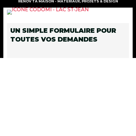
RÉNOV TA MAISON - MATÉRIAUX, PROJETS & DESIGN
UN SIMPLE FORMULAIRE POUR
TOUTES VOS DEMANDES
UN SIMPLE FORMULAIRE TOUTES
DEMANDES :
Prendre rendez-vous avec un représentant,
demande d'information, pour une demande
d'estimation, demande d'achat de
matériaux, s'abonner à notre lettre de
nouvelles et+