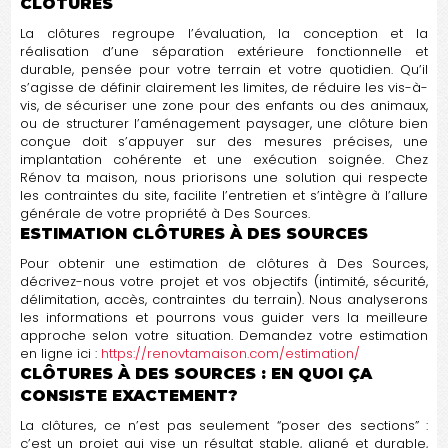
CLÔTURES
La clôtures regroupe l’évaluation, la conception et la
réalisation d’une séparation extérieure fonctionnelle et
durable, pensée pour votre terrain et votre quotidien. Qu’il
s’agisse de définir clairement les limites, de réduire les vis-à-
vis, de sécuriser une zone pour des enfants ou des animaux,
ou de structurer l’aménagement paysager, une clôture bien
conçue doit s’appuyer sur des mesures précises, une
implantation cohérente et une exécution soignée. Chez
Rénov ta maison, nous priorisons une solution qui respecte
les contraintes du site, facilite l’entretien et s’intègre à l’allure
générale de votre propriété à Des Sources.
ESTIMATION CLÔTURES À DES SOURCES
Pour obtenir une estimation de clôtures à Des Sources,
décrivez-nous votre projet et vos objectifs (intimité, sécurité,
délimitation, accès, contraintes du terrain). Nous analyserons
les informations et pourrons vous guider vers la meilleure
approche selon votre situation. Demandez votre estimation
en ligne ici :
https://renovtamaison.com/estimation/
CLÔTURES À DES SOURCES : EN QUOI ÇA
CONSISTE EXACTEMENT?
La clôtures, ce n’est pas seulement “poser des sections” :
c’est un projet qui vise un résultat stable, aligné et durable,