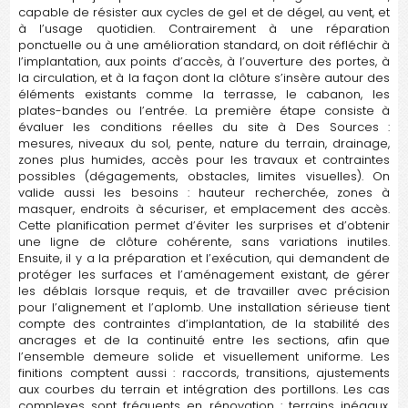
capable de résister aux cycles de gel et de dégel, au vent, et
à l’usage quotidien. Contrairement à une réparation
ponctuelle ou à une amélioration standard, on doit réfléchir à
l’implantation, aux points d’accès, à l’ouverture des portes, à
la circulation, et à la façon dont la clôture s’insère autour des
éléments existants comme la terrasse, le cabanon, les
plates-bandes ou l’entrée. La première étape consiste à
évaluer les conditions réelles du site à Des Sources :
mesures, niveaux du sol, pente, nature du terrain, drainage,
zones plus humides, accès pour les travaux et contraintes
possibles (dégagements, obstacles, limites visuelles). On
valide aussi les besoins : hauteur recherchée, zones à
masquer, endroits à sécuriser, et emplacement des accès.
Cette planification permet d’éviter les surprises et d’obtenir
une ligne de clôture cohérente, sans variations inutiles.
Ensuite, il y a la préparation et l’exécution, qui demandent de
protéger les surfaces et l’aménagement existant, de gérer
les déblais lorsque requis, et de travailler avec précision
pour l’alignement et l’aplomb. Une installation sérieuse tient
compte des contraintes d’implantation, de la stabilité des
ancrages et de la continuité entre les sections, afin que
l’ensemble demeure solide et visuellement uniforme. Les
finitions comptent aussi : raccords, transitions, ajustements
aux courbes du terrain et intégration des portillons. Les cas
complexes sont fréquents en rénovation : terrains inégaux,