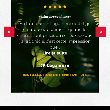
★
★
★
★
★
« ça inspire confiance »
En tant que JF Laganière de JFL, je
remarque rapidement quand les
choses sont prises au sérieux. Ce que
j’ai apprécié, c’est cette impression
que...
Lire la suite
JF Laganière
INSTALLATION DE FENÊTRE - JFL