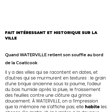
livrer une clôture fonctionnelle, sécuritaire et
esthétique, avec un rendu impeccable pour
Canton de l'Est et toute l'Estrie.
FAIT INTÉRESSANT ET HISTORIQUE SUR LA
VILLE
Quand WATERVILLE retient son souffle au bord
de la Coaticook
Il y a des villes qui se racontent en dates, et
d’autres qui se murmurent en
textures
: le grain
d’une brique ancienne sous la paume, l’odeur
du bois humide après la pluie, le froissement
des feuilles contre une clôture qui grince
doucement. À WATERVILLE, on a l’impression
que la mémoire ne s’affiche pas; elle
habite
les