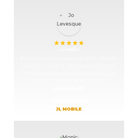
★
★
★
★
★
« ça roulllle »
En tant que Jo Levesque de JL Mobile,
j’apprécie quand les choses avancent
simplement, sans perte de temps et
avec du vrai bon sens. Ce qui...
Lire la suite
Jo Levesque
JL MOBILE