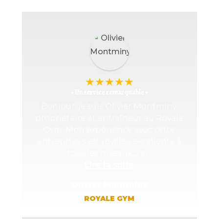
★
★
★
★
★
« Un service remarquable »
Bonjour, je suis Olivier Montminy,
propriétaire et entraîneur au Royale
Gym. Mon expérience avec cette
entreprise s’est révélée excellente à
tous les niveaux. J’ai...
Lire la suite
Olivier Montminy
ROYALE GYM