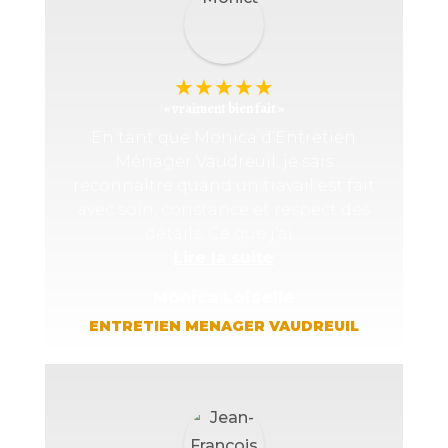
★
★
★
★
★
« vraiment bien fait »
En tant que Monica d’Entretien
Ménager Vaudreuil, je sais
reconnaître quand un travail est fait
avec soin, constance et respect des
détails. Ce que j’ai...
Lire la suite
Monica Loiselle
ENTRETIEN MENAGER VAUDREUIL