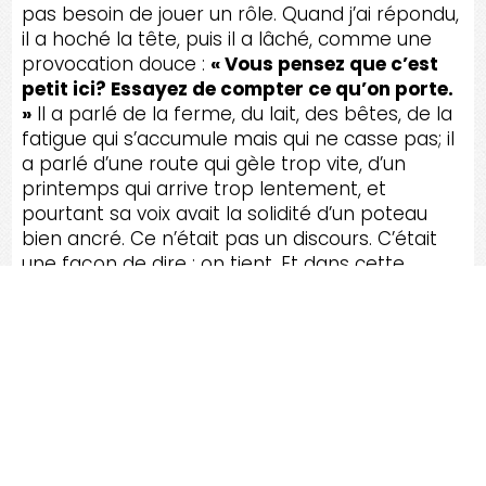
pas besoin de jouer un rôle. Quand j’ai répondu,
il a hoché la tête, puis il a lâché, comme une
provocation douce :
« Vous pensez que c’est
petit ici? Essayez de compter ce qu’on porte.
»
Il a parlé de la ferme, du lait, des bêtes, de la
fatigue qui s’accumule mais qui ne casse pas; il
a parlé d’une route qui gèle trop vite, d’un
printemps qui arrive trop lentement, et
pourtant sa voix avait la solidité d’un poteau
bien ancré. Ce n’était pas un discours. C’était
une façon de dire : on tient. Et dans cette
tenue-là, il y avait une beauté presque brutale,
une dignité qui ne demande pas l’approbation.
Au bout de la visite, le sentier pédestre de 1,3
km ressemble à une parenthèse. Mais c’est
une parenthèse qui réécrit tout. Sous les
branches, l’air devient plus frais, plus dense, et
les pas font un bruit mat sur le sol, comme si la
terre absorbait chaque hésitation. On marche