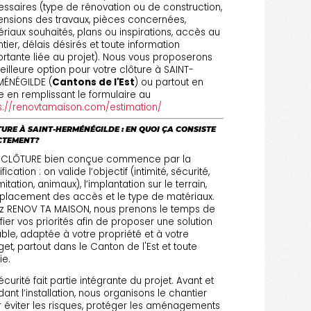
ssaires (type de rénovation ou de construction,
nsions des travaux, pièces concernées,
riaux souhaités, plans ou inspirations, accès au
tier, délais désirés et toute information
rtante liée au projet). Nous vous proposerons
eilleure option pour votre clôture à SAINT-
MÉNÉGILDE (
Cantons de l'Est
) ou partout en
ie en remplissant le formulaire au
s://renovtamaison.com/estimation/
URE À SAINT-HERMÉNÉGILDE : EN QUOI ÇA CONSISTE
CTEMENT?
 CLÔTURE bien conçue commence par la
fication : on valide l’objectif (intimité, sécurité,
mitation, animaux), l’implantation sur le terrain,
placement des accès et le type de matériaux.
z RENOV TA MAISON, nous prenons le temps de
ifier vos priorités afin de proposer une solution
ble, adaptée à votre propriété et à votre
et, partout dans le Canton de l'Est et toute
rie.
écurité fait partie intégrante du projet. Avant et
ant l’installation, nous organisons le chantier
 éviter les risques, protéger les aménagements