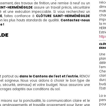
néce
ssement, des travaux de finition, une remise à neuf ou un
dime
INT-HERMÉNÉGILDE
assure un travail précis, sécuritaire
maté
té et une exécution impeccable. Si vous recherchez un
chan
DE
, faites confiance à
CLÔTURE SAINT-HERMÉNÉGILDE
impo
on les plus hauts standards de qualité.
Contactez-nous
la m
e !
HER
Estr
LDE
http
CLÔT
EXA
Une
plani
déli
l’em
Che
clar
t partout au
dans le Cantons de l'est et l'estrie
, RENOV
dura
 et soigneux. Nous vous aidons à choisir le bon type de
budg
ité, sécurité, animaux) et votre budget. Nous assurons une
l'Est
ancrages adaptés aux conditions du sol.
La s
pend
ous misons sur la ponctualité, la communication claire et le
pour
s aménagements et travaille proprement pour livrer une