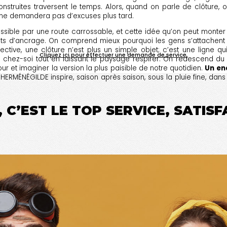
nstruites traversent le temps. Alors, quand on parle de clôture, o
i ne demandera pas d’excuses plus tard.
ssible par une route carrossable, et cette idée qu’on peut monter po
oints d’ancrage. On comprend mieux pourquoi les gens s’attachent
ive, une clôture n’est plus un simple objet; c’est une ligne qui
Cliquez ici pour effectuer une demande de service.
un chez-soi tout en laissant le paysage respirer. On redescend du 
ur et imaginer la version la plus paisible de notre quotidien.
Un end
RMÉNÉGILDE inspire, saison après saison, sous la pluie fine, dans l
 C’EST LE TOP SERVICE, SATIS