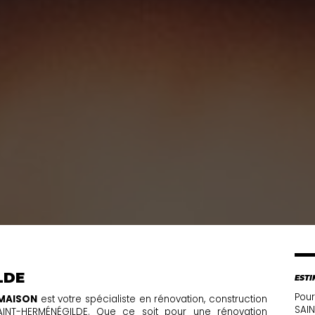
LDE
ESTI
Pour
 MAISON
est votre spécialiste en rénovation, construction
SAIN
AINT-HERMÉNÉGILDE. Que ce soit pour une rénovation