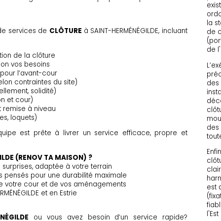
exis
ordo
la s
de services de
CLÔTURE
à SAINT-HERMÉNÉGILDE, incluant
de c
(por
de l'
tion de la clôture
elon vos besoins
L’ex
 pour l’avant-cour
préc
elon contraintes du site)
des 
lement, solidité)
inst
on et cour)
déco
remise à niveau
clôt
es, loquets)
mouv
des 
quipe est prête à livrer un service efficace, propre et
toute
Enfi
ILDE (RENOV TA MAISON) ?
clôt
 surprises, adaptée à votre terrain
clai
 pensés pour une durabilité maximale
harm
de votre cour et de vos aménagements
est 
ERMÉNÉGILDE et en Estrie
(fix
fiab
l'Est
NÉGILDE
ou vous avez besoin d’un service rapide?