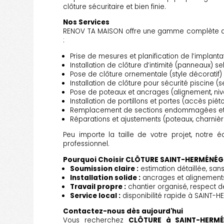
clôture sécuritaire et bien finie.
Nos Services
RENOV TA MAISON offre une gamme complète 
:
Prise de mesures et planification de l’implanta
Installation de clôture d’intimité (panneaux) s
Pose de clôture ornementale (style décoratif)
Installation de clôture pour sécurité piscine (s
Pose de poteaux et ancrages (alignement, nivel
Installation de portillons et portes (accès piét
Remplacement de sections endommagées et 
Réparations et ajustements (poteaux, charnièr
Peu importe la taille de votre projet, notre é
professionnel.
Pourquoi Choisir CLÔTURE SAINT-HERMÉNÉG
Soumission claire :
estimation détaillée, sans
Installation solide :
ancrages et alignements
Travail propre :
chantier organisé, respect 
Service local :
disponibilité rapide à SAINT-H
Contactez-nous dès aujourd'hui
Vous recherchez
CLÔTURE à SAINT-HERMÉ