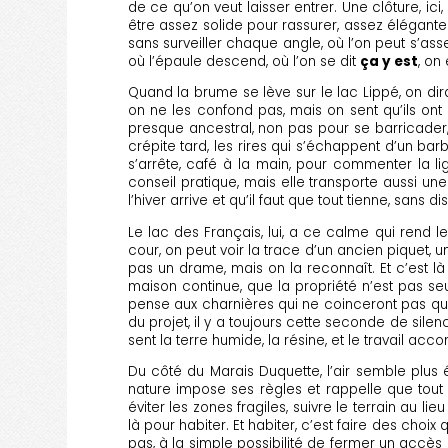
de ce qu’on veut laisser entrer. Une clôture, ici, 
être assez solide pour rassurer, assez élégante
sans surveiller chaque angle, où l’on peut s’ass
où l’épaule descend, où l’on se dit
ça y est
, on
Quand la brume se lève sur le lac Lippé, on dira
on ne les confond pas, mais on sent qu’ils ont 
presque ancestral, non pas pour se barricader
crépite tard, les rires qui s’échappent d’un ba
s’arrête, café à la main, pour commenter la lig
conseil pratique, mais elle transporte aussi une 
l’hiver arrive et qu’il faut que tout tienne, sans di
Le lac des Français, lui, a ce calme qui rend l
cour, on peut voir la trace d’un ancien piquet, 
pas un drame, mais on la reconnaît. Et c’est là
maison continue, que la propriété n’est pas seu
pense aux charnières qui ne coinceront pas quand
du projet, il y a toujours cette seconde de sil
sent la terre humide, la résine, et le travail acco
Du côté du Marais Duquette, l’air semble plus
nature impose ses règles et rappelle que tout
éviter les zones fragiles, suivre le terrain au l
là pour habiter. Et habiter, c’est faire des choix 
pas, à la simple possibilité de fermer un accès