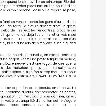
r bon quand le sol travaille au printemps. Elle doit
on peut marcher pieds nus, où l’on peut jardiner
nt-là qu’on cherche : celui où le regard se pose,
s familles venues après, les gens d’aujourd’hui :
ceau de terre. La clôture devient alors un geste
éborde : les jeux, les rencontres, la bûche qui
air qui annonce déjà l’automne, et un voisin qui
uver des maux de tête. » La phrase a le ton d’un
 ici, la vie a besoin de simplicité, surtout quand
 : on nourrit, on surveille, on ajuste. Dans une
et les dégels. C’est une petite fatigue du monde,
ne clôture neuve, c’est une façon de dire que la
sit des matériaux qui traversent les saisons, on
tisfaisante, ni trop fort ni trop mou. Et au bout
ne saveur particulière à SAINT-HERMÉNÉGILDE : il
arche avec prudence, on écoute, on observe. La
eur comme ailleurs, doit respecter les pentes,
négociation : on n’est pas là pour dominer, on est
n hiver, à la tranquillité d’un chien qui ne s’égare
se néogothique regarde tout ça avec une patience