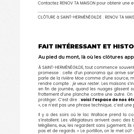
Contactez RENOV TA MAISON pour obtenir une est
CLÔTURE à SAINT-HERMÉNÉGILDE : RENOV TA MAISO
FAIT INTÉRESSANT ET HISTO
Au pied du mont, là où les clôtures ap
À SAINT-HERMÉNÉGILDE, tout commence souvent par
promesse : celle d’un panorama qui arrive sans
parle de la rivière Moe comme d’une source, mais
rendre compte :
je veux rester
. Les maisons s’in
en fin de journée, quand les nuages glissent sur
frottement d’une planche contre une autre. On di
protéger. C’est dire :
voici l’espace de nos ét
», ce n’est pas une phrase technique; c’est un
Il y a des soirs où le lac Wallace prend la c
s’installent. Les villégiateurs arrivent avec d
Mégiliens, eux, les regardent sans jugement; ils
pas et de regards. « Le portillon, on le met où? 