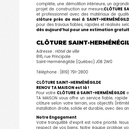
complète, une démolition intérieure, un agrandi
projet de construction sur mesure,
CLÔTURE SA
et professionnel avec des matériaux de quali
clôture près de moi à SAINT-HERMÉNÉGIL
pour des travaux fiables, rapides et réalisés sel
dès aujourd’hui pour une estimation gratuit
CLÔTURE SAINT-HERMÉNÉGI
Adresse :
Hôtel de ville
816, rue Principale
Saint-Herménégilde (Québec) J0B 2W0
Téléphone : (819) 791-2800
CLÔTURE SAINT-HERMÉNÉGILDE
RENOV TA MAISON est là !
Pour votre
CLÔTURE à SAINT-HERMÉNÉGILDE
e
TA MAISON vous offre un service fiable, rapide
clôture selon votre terrain, vos objectifs (intim
installation droite, solide et durable, avec des 
Notre Engagement
Votre tranquillité d’esprit est notre priorité. N
respect de vos biens. Notre équipe protège vo