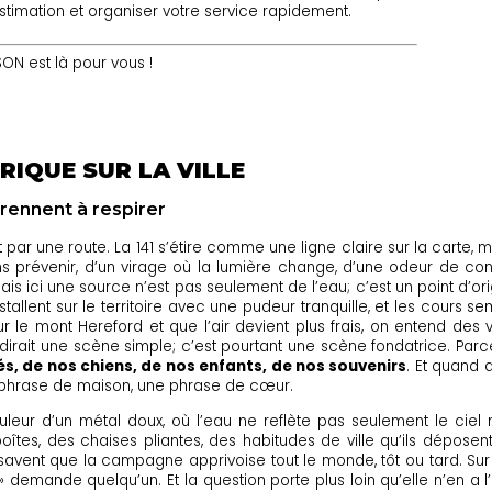
imation et organiser votre service rapidement.
N est là pour vous !
RIQUE SUR LA VILLE
prennent à respirer
 une route. La 141 s’étire comme une ligne claire sur la carte, ma
 prévenir, d’un virage où la lumière change, d’une odeur de coni
 ici une source n’est pas seulement de l’eau; c’est un point d’orig
stallent sur le territoire avec une pudeur tranquille, et les cours s
 le mont Hereford et que l’air devient plus frais, on entend des vo
rait une scène simple; c’est pourtant une scène fondatrice. Parce q
és, de nos chiens, de nos enfants, de nos souvenirs
. Et quand 
e phrase de maison, une phrase de cœur.
ouleur d’un métal doux, où l’eau ne reflète pas seulement le cie
es boîtes, des chaises pliantes, des habitudes de ville qu’ils dépos
 savent que la campagne apprivoise tout le monde, tôt ou tard. Sur 
» demande quelqu’un. Et la question porte plus loin qu’elle n’en a l’a