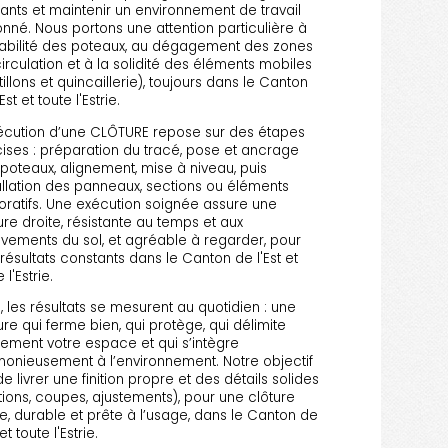
tants et maintenir un environnement de travail
nné. Nous portons une attention particulière à
tabilité des poteaux, au dégagement des zones
irculation et à la solidité des éléments mobiles
tillons et quincaillerie), toujours dans le Canton
Est et toute l'Estrie.
écution d’une CLÔTURE repose sur des étapes
ises : préparation du tracé, pose et ancrage
poteaux, alignement, mise à niveau, puis
allation des panneaux, sections ou éléments
ratifs. Une exécution soignée assure une
ure droite, résistante au temps et aux
ements du sol, et agréable à regarder, pour
résultats constants dans le Canton de l'Est et
 l'Estrie.
n, les résultats se mesurent au quotidien : une
ure qui ferme bien, qui protège, qui délimite
rement votre espace et qui s’intègre
onieusement à l’environnement. Notre objectif
de livrer une finition propre et des détails solides
ations, coupes, ajustements), pour une clôture
le, durable et prête à l’usage, dans le Canton de
 et toute l'Estrie.