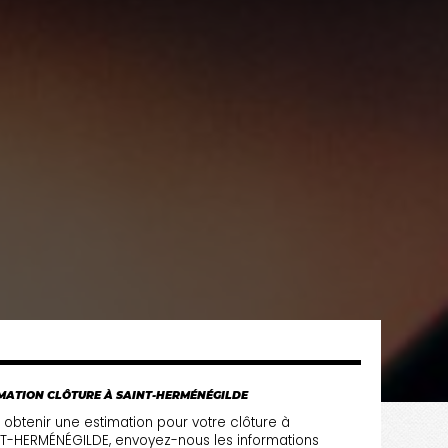
MATION CLÔTURE À SAINT-HERMÉNÉGILDE
 obtenir une estimation pour votre clôture à
T-HERMÉNÉGILDE, envoyez-nous les informations