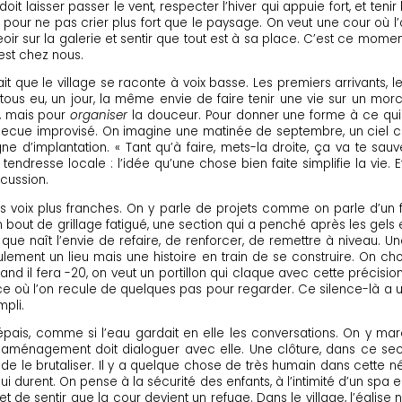
doit laisser passer le vent, respecter l’hiver qui appuie fort, et teni
 pour ne pas crier plus fort que le paysage. On veut une cour où l’
eoir sur la galerie et sentir que tout est à sa place. C’est ce mome
 est chez nous.
it que le village se raconte à voix basse. Les premiers arrivants, le
tous eu, un jour, la même envie de faire tenir une vie sur un mor
, mais pour
organiser
la douceur. Pour donner une forme à ce qui d
rbecue improvisé. On imagine une matinée de septembre, un ciel cl
ne d’implantation. « Tant qu’à faire, mets-la droite, ça va te sa
tendresse locale : l’idée qu’une chose bien faite simplifie la vie. Et
scussion.
es voix plus franches. On y parle de projets comme on parle d’un feu
un bout de grillage fatigué, une section qui a penché après les gels 
 que naît l’envie de refaire, de renforcer, de remettre à niveau. U
lement un lieu mais une histoire en train de se construire. On choi
 il fera -20, on veut un portillon qui claque avec cette précision sa
ence où l’on recule de quelques pas pour regarder. Ce silence-là a u
mpli.
 épais, comme si l’eau gardait en elle les conversations. On y m
 aménagement doit dialoguer avec elle. Une clôture, dans ce sect
ieu de le brutaliser. Il y a quelque chose de très humain dans cette 
qui durent. On pense à la sécurité des enfants, à l’intimité d’un spa e
 et de sentir que la cour devient un refuge. Dans le village, l’égli