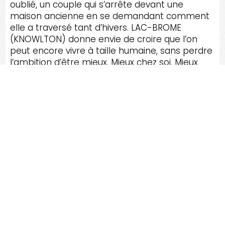
oublié, un couple qui s’arrête devant une
maison ancienne en se demandant comment
elle a traversé tant d’hivers. LAC-BROME
(KNOWLTON) donne envie de croire que l’on
peut encore vivre à taille humaine, sans perdre
l’ambition d’être mieux. Mieux chez soi. Mieux
ensemble. Mieux ancré. Alors on repart avec
une énergie nouvelle, pas celle qui bouscule,
mais celle qui construit. Une énergie qui vous
pousse à choisir le soin plutôt que la
précipitation, la qualité plutôt que le
compromis, le long terme plutôt que l’à-peu-
près. Et au moment où la lumière baisse sur le
lac, on se surprend à sourire : parce que ce
village, sans vous promettre de miracle, vous a
donné quelque chose de plus rare — l’envie
sincère de vous dépasser, doucement, comme
un horizon qui s’ouvre.
RÉNOV
TA MAISON, C'EST LE