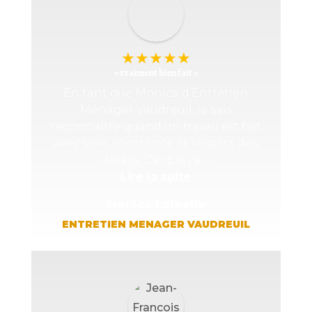
★
★
★
★
★
« vraiment bien fait »
En tant que Monica d’Entretien
Ménager Vaudreuil, je sais
reconnaître quand un travail est fait
avec soin, constance et respect des
détails. Ce que j’ai...
Lire la suite
Monica Loiselle
ENTRETIEN MENAGER VAUDREUIL