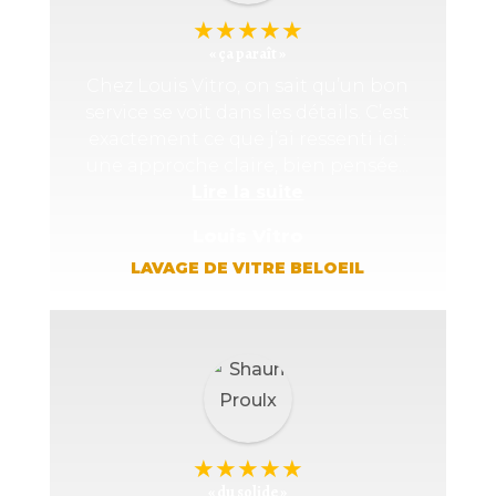
★
★
★
★
★
« ça paraît »
Chez Louis Vitro, on sait qu’un bon
service se voit dans les détails. C’est
exactement ce que j’ai ressenti ici :
une approche claire, bien pensée...
Lire la suite
Louis Vitro
LAVAGE DE VITRE BELOEIL
★
★
★
★
★
« du solide »