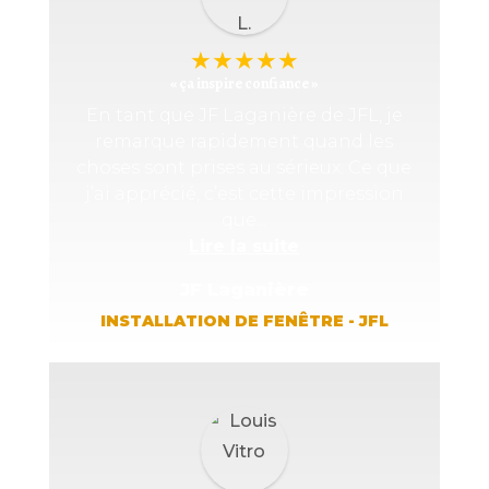
★
★
★
★
★
« ça inspire confiance »
En tant que JF Laganière de JFL, je
remarque rapidement quand les
choses sont prises au sérieux. Ce que
j’ai apprécié, c’est cette impression
que...
Lire la suite
JF Laganière
INSTALLATION DE FENÊTRE - JFL