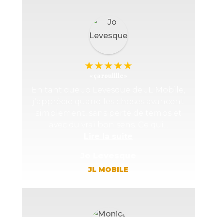
★
★
★
★
★
« ça roulllle »
En tant que Jo Levesque de JL Mobile,
j’apprécie quand les choses avancent
simplement, sans perte de temps et
avec du vrai bon sens. Ce qui...
Lire la suite
Jo Levesque
JL MOBILE