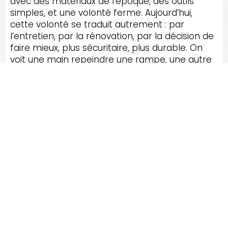
avec des matériaux de l’époque, des outils
simples, et une volonté ferme. Aujourd’hui,
cette volonté se traduit autrement : par
l’entretien, par la rénovation, par la décision de
faire mieux, plus sécuritaire, plus durable. On
voit une main repeindre une rampe, une autre
ajuster un portail, quelqu’un mesurer un terrain
avec sérieux. Ce sont des gestes qui n’ont rien
de spectaculaire, et pourtant ils sont héroïques
à leur manière, parce qu’ils protègent le
quotidien. BRIGHAM, c’est ce film-là : un film
sans grand bruit, mais avec une intensité vraie,
une beauté de proximité, une émotion qui
s’installe doucement et qui reste. Et quand on
repart, on emporte avec soi une idée simple,
percutante : ici,
on vit dans le solide
, et ça se
ressent longtemps après avoir quitté la route
principale.
RÉNOV
TA MAISON, C'EST LE