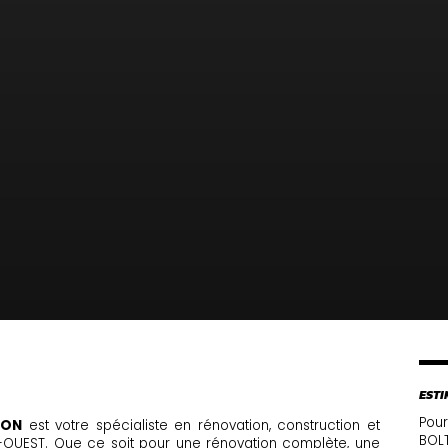
ESTI
Pour
SON
est votre spécialiste en rénovation, construction et
BOLT
-OUEST. Que ce soit pour une rénovation complète, une