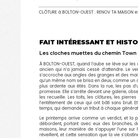
CLÔTURE à BOLTON-OUEST : RENOV TA MAISON est
FAIT INTÉRESSANT ET HISTO
Les cloches muettes du chemin Town 
À BOLTON-OUEST, quand l’aube se lève sur les c
ancien qui n’a jamais cessé d’attendre. Le v
s’accroche aux angles des granges et des mai
qu’un même nom se brisa en deux, comme un des
plus ardente aux étés. Dans la rue, les pas d
promesse. Elle s’arrête devant une galerie, observ
les recueille. Les toits, les clôtures, les pier
l’entêtement de ceux qui ont bâti sans bruit. 
temps, qui demande un tribut à chaque génératio
Le printemps arrive comme un verdict, et la p
débordent, portant avec eux des branches, des
maisons, leur manière de s’appuyer l’une sur l
réveillent, et cette sensation que la vie s’obs