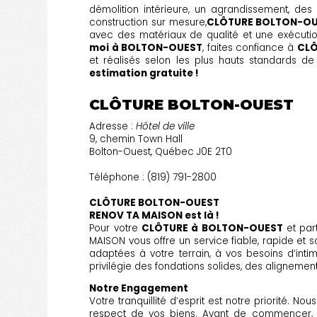
démolition intérieure, un agrandissement, des
construction sur mesure,
CLÔTURE BOLTON-O
avec des matériaux de qualité et une exécut
moi à BOLTON-OUEST
, faites confiance à
CLÔ
et réalisés selon les plus hauts standards de
estimation gratuite !
CLÔTURE BOLTON-OUEST
Adresse :
Hôtel de ville
9, chemin Town Hall
Bolton-Ouest, Québec J0E 2T0
Téléphone : (819) 791-2800
CLÔTURE BOLTON-OUEST
RENOV TA MAISON est là !
Pour votre
CLÔTURE à BOLTON-OUEST
et par
MAISON vous offre un service fiable, rapide et s
adaptées à votre terrain, à vos besoins d’inti
privilégie des fondations solides, des alignement
Notre Engagement
Votre tranquillité d’esprit est notre priorité. N
respect de vos biens. Avant de commencer, no