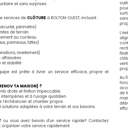
outi
ritaire et sans surprises.
pour
surf
e services de
CLÔTURE
à BOLTON-OUEST, incluant :
sans
prop
 sécurité, périmètre)
mites de terrain
L’ex
gnement au cordeau
alig
x, panneaux, lattes)
cont
rect
nsitions, nivellement)
fixa
 affaissées
clôt
 et stabilité
vent
prop
quipe est prête à livrer un service efficace, propre et
Au f
fonc
RENOV TA MAISON) ?
accr
s droits et finition impeccable.
de l
 intempéries et à l’usage quotidien.
mai
de l’échéancier et chantier propre.
débu
 solutions adaptées à votre terrain et vos besoins.
eff
T
ou vous avez besoin d’un service rapide? Contactez
 organiser votre service rapidement.