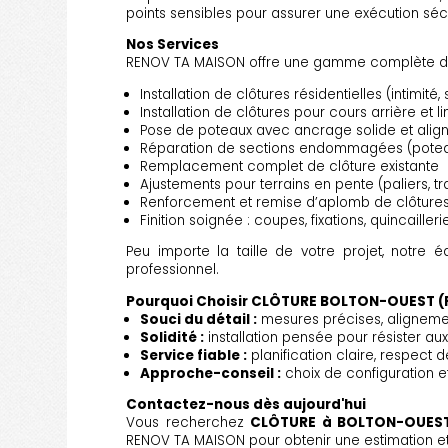
points sensibles pour assurer une exécution sécu
Nos Services
RENOV TA MAISON offre une gamme complète d
Installation de clôtures résidentielles (intimité,
Installation de clôtures pour cours arrière et li
Pose de poteaux avec ancrage solide et ali
Réparation de sections endommagées (poteau
Remplacement complet de clôture existante
Ajustements pour terrains en pente (paliers, tra
Renforcement et remise d’aplomb de clôtures
Finition soignée : coupes, fixations, quincaillerie
Peu importe la taille de votre projet, notre é
professionnel.
Pourquoi Choisir CLÔTURE BOLTON-OUEST (
Souci du détail :
mesures précises, alignement
Solidité :
installation pensée pour résister aux
Service fiable :
planification claire, respect 
Approche-conseil :
choix de configuration et
Contactez-nous dès aujourd'hui
Vous recherchez
CLÔTURE à BOLTON-OUES
RENOV TA MAISON pour obtenir une estimation et