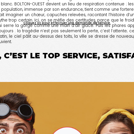
blanc. BOLTON-OUEST devient un lieu de respiration contenue : les 
sa population, immense par son endurance, tient comme une forteres
ait imaginer un chœur, capuches relevées, racontant l’histoire d’
the trop certain. Ici, on se méfie des certitudes, parce que le froi
Cliquez ici pour effectuer une demande de service.
 lui serre la gorge comme une main d’air glacé. Puis les phares app
rs : la tragédie n’est pas seulement la perte, c’est l’attente; c
 matin, le ciel pâlit au-dessus des toits, la ville se dresse de no
uvient.
 C’EST LE TOP SERVICE, SATIS