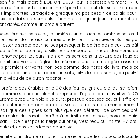
e à son fils, mais c’est à BOLTON-OUEST qu’il s’adresse vraiment : 
 contre l’oubli. » Le garçon ne répond pas tout de suite. Son reg
implorantes. La tragédie grecque n’a pas besoin de palais pour se 
 sont faits de serments. L’homme sait qu’un jour il ne marchera plu
ront après, comme un oracle patient.
la poussière sur les routes, la lumière sur les lacs, les ombres nett
es heures et donne aux journées une lenteur majestueuse. Sur les g
ait rester discrète pour ne pas provoquer la colère des dieux. Les bâ
nt, dans l’éclat de midi, la ville porte encore les traces des nom
ononce pas toujours, mais on les sent dans la texture des lieux, d
aurait juré voir une église de mémoire. Une femme âgée, assise à
les premiers arrivants, non pas comme des héros de livre, mais c
nce par une ligne tracée au sol », dit-elle à personne, ou peut-êtr
on a vécu de ce qu’on raconte. »
rofond des érables, or brûlé des feuilles, gris du ciel qui se referm
, comme si chaque planche reprenait l’âge qu’on lui avait volé. C’es
ac Brome avec une voix plus dure, presque accusatrice, et il siffl
 lentement en camion, observe les terrains, note mentalement le
 Il sait que ces signes sont plus que des défauts : ce sont des pré
entre du travail, s’arrête à la limite de sa cour, pose la main 
t : « Ce n’est pas la neige qui brise, c’est l’eau qui insiste. » Al
’écoute et, dans son silence, approuve.
olennité d’un drame antique. La neige efface les traces, adoucit l