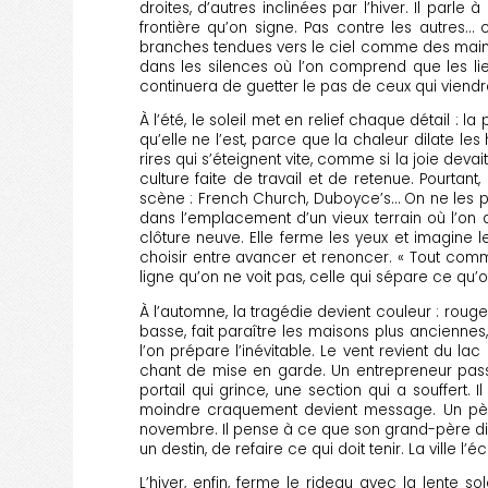
droites, d’autres inclinées par l’hiver. Il parl
frontière qu’on signe. Pas contre les autres…
branches tendues vers le ciel comme des mains 
dans les silences où l’on comprend que les lieux
continuera de guetter le pas de ceux qui viend
À l’été, le soleil met en relief chaque détail : 
qu’elle ne l’est, parce que la chaleur dilate l
rires qui s’éteignent vite, comme si la joie dev
culture faite de travail et de retenue. Pourta
scène : French Church, Duboyce’s… On ne les pr
dans l’emplacement d’un vieux terrain où l’on 
clôture neuve. Elle ferme les yeux et imagine 
choisir entre avancer et renoncer. « Tout comme
ligne qu’on ne voit pas, celle qui sépare ce qu’
À l’automne, la tragédie devient couleur : rouge p
basse, fait paraître les maisons plus anciennes
l’on prépare l’inévitable. Le vent revient du l
chant de mise en garde. Un entrepreneur passe
portail qui grince, une section qui a souffert.
moindre craquement devient message. Un père r
novembre. Il pense à ce que son grand-père disai
un destin, de refaire ce qui doit tenir. La ville l
L’hiver, enfin, ferme le rideau avec la lente s