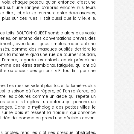
« Tu vois, chaque poteau qu’on enfonce, c’est une
ard suit une rangée d’arbres encore nus, leurs
dire ; ici, elle se murmure entre deux averses,
s sur ces rues. Il sait aussi que la ville, elle,
es des toits. BOLTON-OUEST semble alors plus vaste
aleries, on entend des conversations brèves, des
timents, avec leurs lignes simples, racontent une
s passés, comme des masques oubliés derrière la
ans la manière qu’a une rue de tourner soudain,
 l’ombre, regarde les enfants courir près d’une
omme des êtres tremblants, fatigués, qui ont dû
e au chœur des grillons. « Et tout finit par une
e. Les rues se vident plus tôt, et la lumière, plus
t la saison où l’on répare, où l’on renforce, où
e entre les clôtures comme un aède qui répète un
s endroits fragiles : un poteau qui penche, un
sages. Dans la mythologie des petites villes, le
sur le bois et ressent la froideur qui annonce
ors il décide, comme on prend une décision devant
es angles, rend les clôtures presque abstraites,