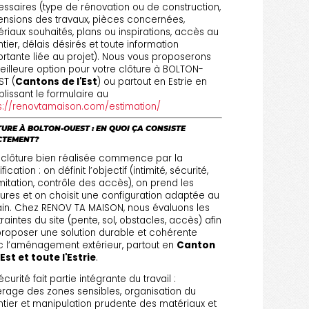
ssaires (type de rénovation ou de construction,
nsions des travaux, pièces concernées,
riaux souhaités, plans ou inspirations, accès au
tier, délais désirés et toute information
rtante liée au projet). Nous vous proposerons
eilleure option pour votre clôture à BOLTON-
ST (
Cantons de l'Est
) ou partout en Estrie en
lissant le formulaire au
s://renovtamaison.com/estimation/
URE À BOLTON-OUEST : EN QUOI ÇA CONSISTE
CTEMENT?
clôture bien réalisée commence par la
fication : on définit l’objectif (intimité, sécurité,
mitation, contrôle des accès), on prend les
res et on choisit une configuration adaptée au
ain. Chez RENOV TA MAISON, nous évaluons les
raintes du site (pente, sol, obstacles, accès) afin
roposer une solution durable et cohérente
 l’aménagement extérieur, partout en
Canton
'Est et toute l'Estrie
.
écurité fait partie intégrante du travail :
rage des zones sensibles, organisation du
tier et manipulation prudente des matériaux et