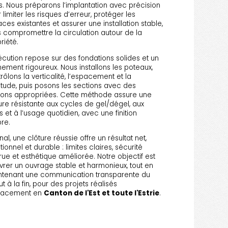
ls. Nous préparons l’implantation avec précision
 limiter les risques d’erreur, protéger les
aces existantes et assurer une installation stable,
 compromettre la circulation autour de la
riété.
écution repose sur des fondations solides et un
nement rigoureux. Nous installons les poteaux,
rôlons la verticalité, l’espacement et la
itude, puis posons les sections avec des
tions appropriées. Cette méthode assure une
ure résistante aux cycles de gel/dégel, aux
s et à l’usage quotidien, avec une finition
re.
inal, une clôture réussie offre un résultat net,
tionnel et durable : limites claires, sécurité
ue et esthétique améliorée. Notre objectif est
ivrer un ouvrage stable et harmonieux, tout en
ntenant une communication transparente du
t à la fin, pour des projets réalisés
icacement en
Canton de l'Est et toute l'Estrie
.