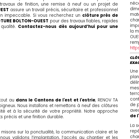
néce
 travaux de finition, une remise à neuf ou un projet de
dime
UEST
assure un travail précis, sécuritaire et professionnel
maté
ion impeccable. Si vous recherchez un
clôture près de
chan
TURE BOLTON-OUEST
pour des travaux fiables, rapides
impo
 qualité.
Contactez-nous dès aujourd’hui pour une
la m
OUE
remp
http
CLÔT
EXA
Une 
plani
déli
mesu
terr
cont
tout au
dans le Cantons de l'est et l'estrie
, RENOV TA
de p
oigneux. Nous installons et remettons à neuf des clôtures
avec
mité et à la sécurité de votre propriété. Notre approche
de l
s précis et une finition durable.
La s
repé
ous misons sur la ponctualité, la communication claire et le
chan
us validons l’implantation, l’accès au chantier et les