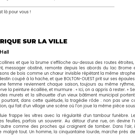
 là pour vous !
RIQUE SUR LA VILLE
Hall
ollines et que la brume s’effiloche au-dessus des routes étroites
ent, messager obstiné, remonte depuis les abords du lac Brome 
sons de bois comme un chœur invisible répétant la même strophe
tin coupé à la hache, et que BOLTON-OUEST prit sur ses épaules la
’une femme reviennent chaque saison, toujours au même rythme, 
e la peinture écaillée, et murmure : « Ici, on a appris à rester. » Ses
res des murets et la silhouette d’un vieux bâtiment municipal porte
Et pourtant, dans cette quiétude, la tragédie rôde : non pas une 
n, qui fait d’un village une scène où l’on joue la même pièce sous
luie frappe les vitres avec la régularité d’un tambour funèbre. 
 feuilles, parfois un souvenir. Au détour d’une rue, on devine l
’autre comme des proches qui craignent de tomber. Dans l’air, il
tine malgré tout. Un homme, la cinquantaine lourde, marche près des