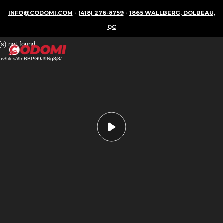
INFO@CODOMI.COM
-
(418) 276-8759
-
1865 WALLBERG, DOLBEAU,
QC
Lecteur
(s) not found
vidéo
p/dav/files/i9nBBPG9J9Ng8j8/
